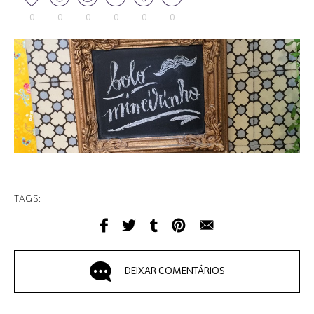
0
0
0
0
0
0
TAGS:
DEIXAR COMENTÁRIOS