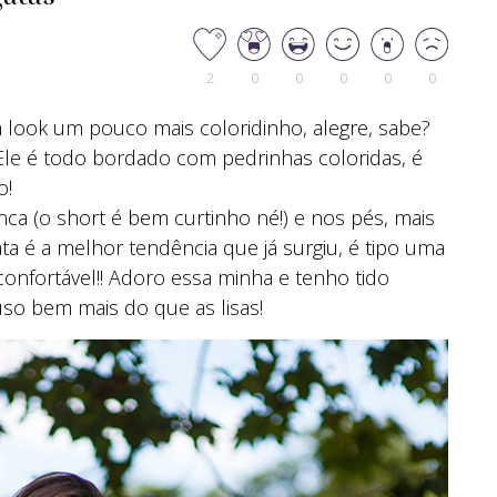
2
0
0
0
0
0
 look um pouco mais coloridinho, alegre, sabe?
Ele é todo bordado com pedrinhas coloridas, é
o!
a (o short é bem curtinho né!) e nos pés, mais
ta é a melhor tendência que já surgiu, é tipo uma
onfortável!! Adoro essa minha e tenho tido
so bem mais do que as lisas!