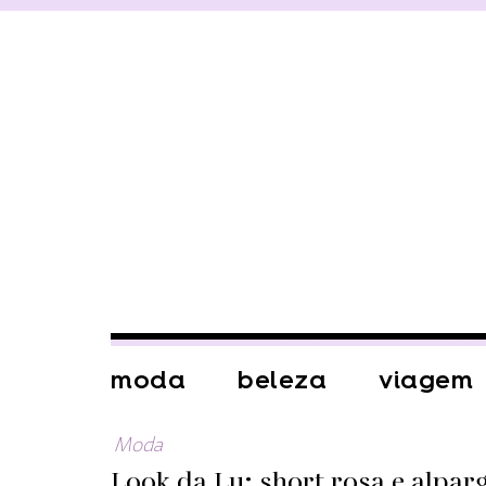
moda
beleza
viagem
Moda
Look da Lu: short rosa e alpar