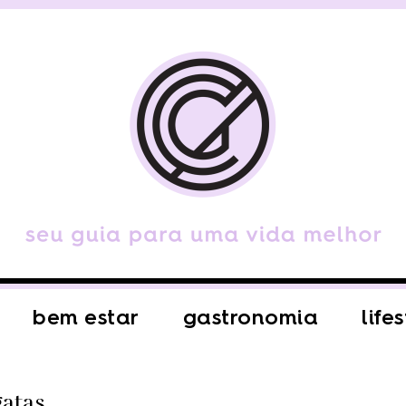
bem estar
gastronomia
life
gatas