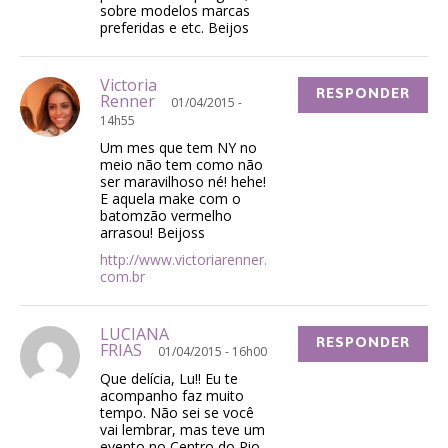
sobre modelos marcas
preferidas e etc. Beijos
Victoria
RESPONDER
Renner
01/04/2015 -
14h55
Um mes que tem NY no
meio não tem como não
ser maravilhoso né! hehe!
E aquela make com o
batomzão vermelho
arrasou! Beijoss
http://www.victoriarenner.
com.br
LUCIANA
RESPONDER
FRIAS
01/04/2015 - 16h00
Que delícia, Lu!! Eu te
acompanho faz muito
tempo. Não sei se você
vai lembrar, mas teve um
evento no Centro do Rio