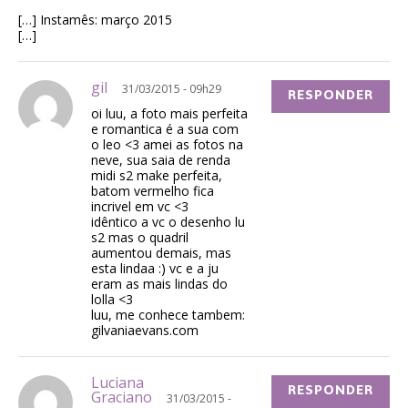
[…] Instamês: março 2015
[…]
gil
31/03/2015 - 09h29
RESPONDER
oi luu, a foto mais perfeita
e romantica é a sua com
o leo <3 amei as fotos na
neve, sua saia de renda
midi s2 make perfeita,
batom vermelho fica
incrivel em vc <3
idêntico a vc o desenho lu
s2 mas o quadril
aumentou demais, mas
esta lindaa :) vc e a ju
eram as mais lindas do
lolla <3
luu, me conhece tambem:
gilvaniaevans.com
Luciana
RESPONDER
Graciano
31/03/2015 -