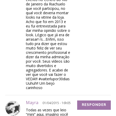
de Janeiro da Riachuelo
que você participou, no
qual você deveria montar
looks na vitrine da loja.
Acho que foi em 2013 e
eu fui entrevistada para
dar minha opinião sobre o
look. Lógico que já era de
arrasar! rs…Enfim, isso
tudo pra dizer que estou
muito feliz de ver seu
crescimento profissional e
dizer da minha admiração
por você. Seus vídeos são
muito divertidos e
agregadores. E acabei de
ver que você vai fazer o
VEDA!!! #vaiterlupor30dias
Uuhuh!! Um beijo
carinhoso
Mayra
01/04/2015 - 16h05
RESPONDER
Todas as vezes que leio
“mini” aqui, imagino você