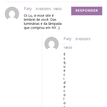
Paty
31/03/2015 - 16h32
RESPONDER
Oi Lu, vi esse site é
lembrei de você. Das
luminárias e da lâmpada
que comprou em NY. ;)
Paty
31/03/2015
-
16h33
E
s
q
u
e
c
i
d
e
c
o
l
o
c