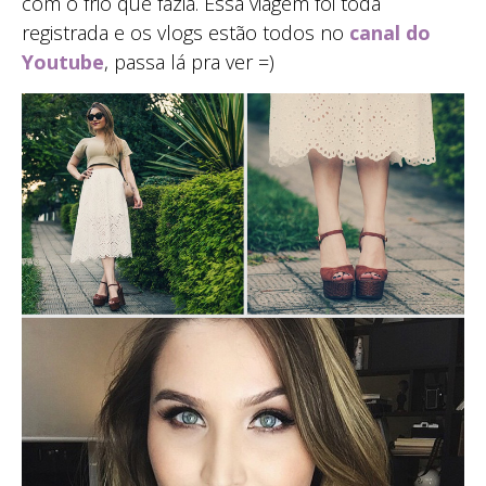
com o frio que fazia. Essa viagem foi toda
registrada e os vlogs estão todos no
canal do
Youtube
, passa lá pra ver =)