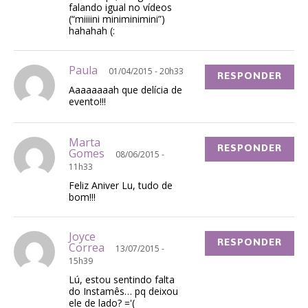
falando igual no vídeos
(“miiiini miniminimini”)
hahahah (:
Paula
01/04/2015 - 20h33
RESPONDER
Aaaaaaaah que delícia de
evento!!!
Marta
RESPONDER
Gomes
08/06/2015 -
11h33
Feliz Aniver Lu, tudo de
bom!!!
Joyce
RESPONDER
Correa
13/07/2015 -
15h39
Lú, estou sentindo falta
do Instamês… pq deixou
ele de lado? ='(