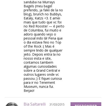
sanduba na Murrays
Bagels (meu bagel
preferido, ja falei de la no
blog), brunch no Bubbys,
Eataly, Katzs <3. E amei
mais que tudo que vc foi
no Red Rooster — é perto
de Columbia, fui muito e
adoro quando vejo o
pessoal indo lá! Pena que
o dia estava feio no Top
of the Rock :( Mas é
sempre lindo de qualquer
jeito. Depois entra la no
nosso insta e site,
contamos tambem
algumas curiosidades
sobre a Grand Central e
outros lugares onde vc
passou ;) E fiquei curiosa
para ir no Tenement
Museum, nunca fui.
Beijao!
Bia Saltarelli
31/03/2015