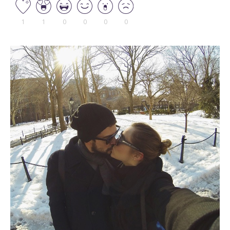
1
1
0
0
0
0