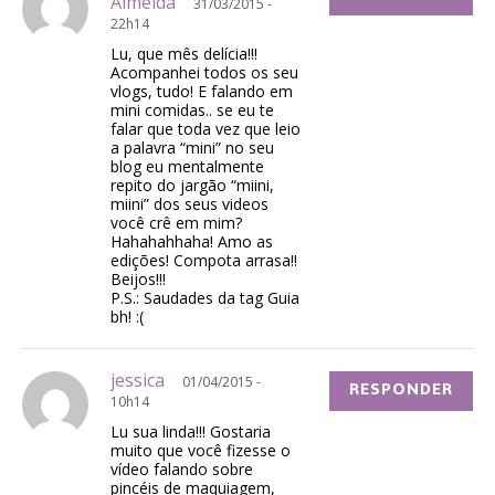
Almeida
31/03/2015 -
22h14
Lu, que mês delícia!!!
Acompanhei todos os seu
vlogs, tudo! E falando em
mini comidas.. se eu te
falar que toda vez que leio
a palavra “mini” no seu
blog eu mentalmente
repito do jargão “miini,
miini” dos seus videos
você crê em mim?
Hahahahhaha! Amo as
edições! Compota arrasa!!
Beijos!!!
P.S.: Saudades da tag Guia
bh! :(
jessica
01/04/2015 -
RESPONDER
10h14
Lu sua linda!!! Gostaria
muito que você fizesse o
vídeo falando sobre
pincéis de maquiagem,