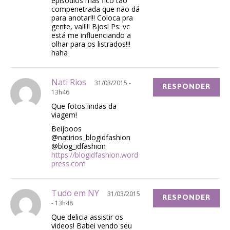
episódios mas fico tão
compenetrada que não dá
para anotar!!! Coloca pra
gente, vai!!!! Bjos! Ps: vc
está me influenciando a
olhar para os listrados!!!
haha
Nati Rios
31/03/2015 -
RESPONDER
13h46
Que fotos lindas da
viagem!
Beijooos
@natirios_blogidfashion
@blog_idfashion
https://blogidfashion.word
press.com
Tudo em NY
31/03/2015
RESPONDER
- 13h48
Que delicia assistir os
videos! Babei vendo seu