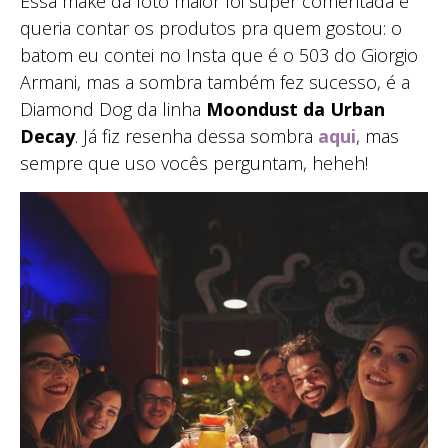
Essa make da foto maior foi super comentada e
queria contar os produtos pra quem gostou: o
batom eu contei no Insta que é o 503 do Giorgio
Armani, mas a sombra também fez sucesso, é a
Diamond Dog da linha
Moondust da Urban
Decay
. Já fiz resenha dessa sombra
aqui
, mas
sempre que uso vocês perguntam, heheh!