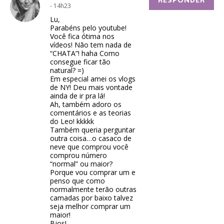
RESPONDER
- 14h23
Lu,
Parabéns pelo youtube!
Você fica ótima nos
vídeos! Não tem nada de
“CHATA”! haha Como
consegue ficar tão
natural? =)
Em especial amei os vlogs
de NY! Deu mais vontade
ainda de ir pra lá!
Ah, também adoro os
comentários e as teorias
do Leo! kkkkk
Também queria perguntar
outra coisa…o casaco de
neve que comprou você
comprou número
“normal” ou maior?
Porque vou comprar um e
penso que como
normalmente terão outras
camadas por baixo talvez
seja melhor comprar um
maior!
Bjos!