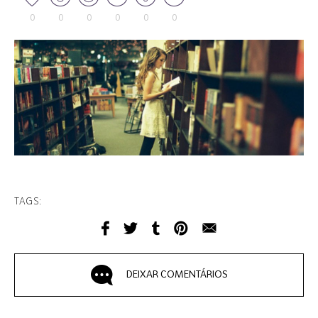
0
0
0
0
0
0
TAGS:
DEIXAR COMENTÁRIOS