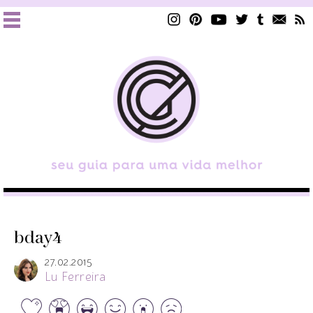
bday4
27.02.2015
Lu Ferreira