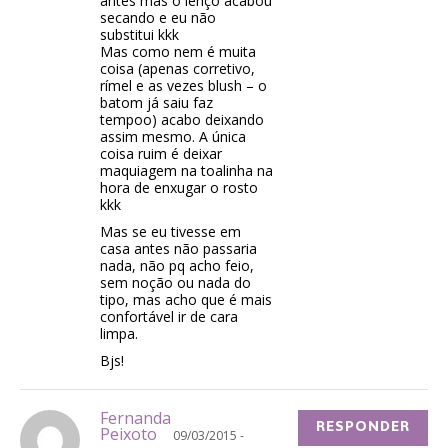
antes mas o lenço acabou
secando e eu não
substitui kkk
Mas como nem é muita
coisa (apenas corretivo,
rímel e as vezes blush – o
batom já saiu faz
tempoo) acabo deixando
assim mesmo. A única
coisa ruim é deixar
maquiagem na toalinha na
hora de enxugar o rosto
kkk
Mas se eu tivesse em
casa antes não passaria
nada, não pq acho feio,
sem noção ou nada do
tipo, mas acho que é mais
confortável ir de cara
limpa.
Bjs!
Fernanda
RESPONDER
Peixoto
09/03/2015 -