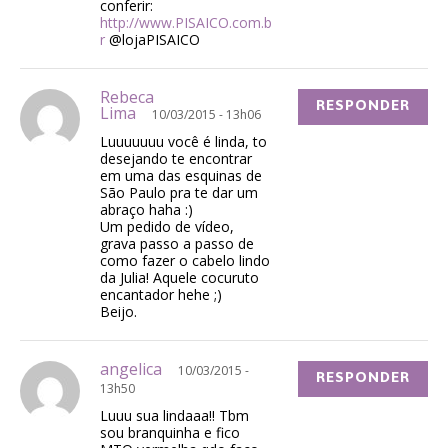
conferir:
http://www.PISAICO.com.b
r
@lojaPISAICO
Rebeca
RESPONDER
Lima
10/03/2015 - 13h06
Luuuuuuu você é linda, to
desejando te encontrar
em uma das esquinas de
São Paulo pra te dar um
abraço haha :)
Um pedido de vídeo,
grava passo a passo de
como fazer o cabelo lindo
da Julia! Aquele cocuruto
encantador hehe ;)
Beijo.
angelica
10/03/2015 -
RESPONDER
13h50
Luuu sua lindaaa!! Tbm
sou branquinha e fico