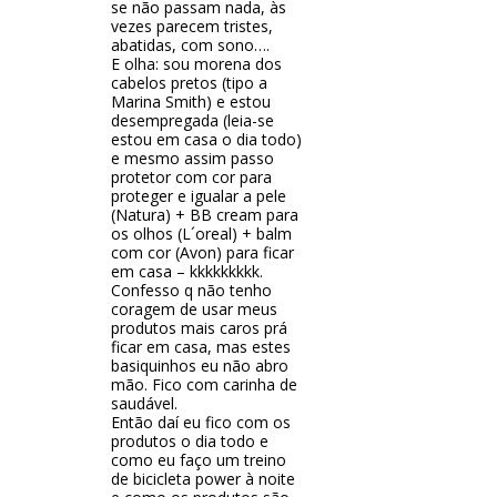
se não passam nada, às
vezes parecem tristes,
abatidas, com sono….
E olha: sou morena dos
cabelos pretos (tipo a
Marina Smith) e estou
desempregada (leia-se
estou em casa o dia todo)
e mesmo assim passo
protetor com cor para
proteger e igualar a pele
(Natura) + BB cream para
os olhos (L´oreal) + balm
com cor (Avon) para ficar
em casa – kkkkkkkkk.
Confesso q não tenho
coragem de usar meus
produtos mais caros prá
ficar em casa, mas estes
basiquinhos eu não abro
mão. Fico com carinha de
saudável.
Então daí eu fico com os
produtos o dia todo e
como eu faço um treino
de bicicleta power à noite