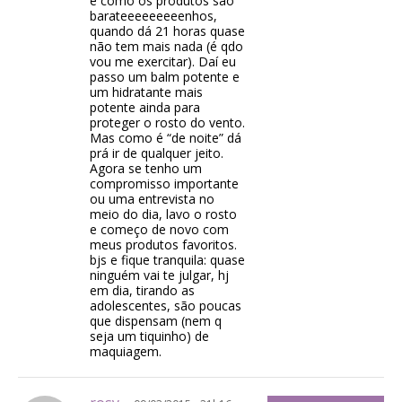
e como os produtos são
barateeeeeeeeenhos,
quando dá 21 horas quase
não tem mais nada (é qdo
vou me exercitar). Daí eu
passo um balm potente e
um hidratante mais
potente ainda para
proteger o rosto do vento.
Mas como é “de noite” dá
prá ir de qualquer jeito.
Agora se tenho um
compromisso importante
ou uma entrevista no
meio do dia, lavo o rosto
e começo de novo com
meus produtos favoritos.
bjs e fique tranquila: quase
ninguém vai te julgar, hj
em dia, tirando as
adolescentes, são poucas
que dispensam (nem q
seja um tiquinho) de
maquiagem.