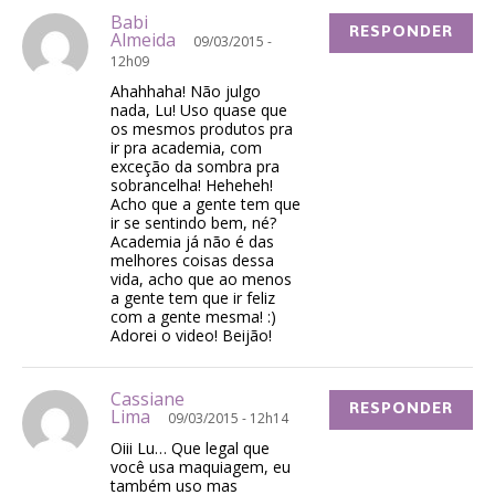
Babi
RESPONDER
Almeida
09/03/2015 -
12h09
Ahahhaha! Não julgo
nada, Lu! Uso quase que
os mesmos produtos pra
ir pra academia, com
exceção da sombra pra
sobrancelha! Heheheh!
Acho que a gente tem que
ir se sentindo bem, né?
Academia já não é das
melhores coisas dessa
vida, acho que ao menos
a gente tem que ir feliz
com a gente mesma! :)
Adorei o video! Beijão!
Cassiane
RESPONDER
Lima
09/03/2015 - 12h14
Oiii Lu… Que legal que
você usa maquiagem, eu
também uso mas