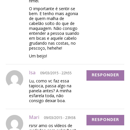
rímel.
O importante é sentir-se
bem. E tenho mais agonia
de quem malha de
cabelão solto do que de
maquiagem. Não consigo
entender a pessoa suando
em bicas e aquele cabelo
grudando nas costas, no
pescoço, hehehe!
Um beijo!
Isa
09/03/2015 - 22h55
RESPONDER
Lu, como vc faz essa
tapioca, passa algo na
panela antes? A minha
esfarela toda, não
consigo deixar boa.
Mari
09/03/2015 - 23h58
RESPONDER
rsrsr amo os vídeos de