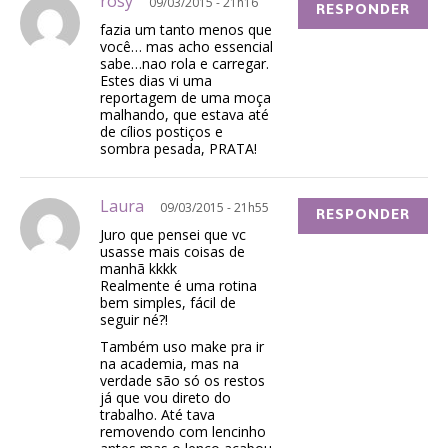
rosy
09/03/2015 - 21h16
RESPONDER
fazia um tanto menos que
você… mas acho essencial
sabe…nao rola e carregar.
Estes dias vi uma
reportagem de uma moça
malhando, que estava até
de cílios postiços e
sombra pesada, PRATA!
Laura
09/03/2015 - 21h55
RESPONDER
Juro que pensei que vc
usasse mais coisas de
manhã kkkk
Realmente é uma rotina
bem simples, fácil de
seguir né?!
Também uso make pra ir
na academia, mas na
verdade são só os restos
já que vou direto do
trabalho. Até tava
removendo com lencinho