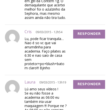
em gel da Contem 1g. O
demaquilante que acertei
melhor foi o azulzinho da
Sephora, mas mesmo
assim ainda não tira tudo.
Cris
09/03/2015 - 12h54
RESPONDER
Lu, pode ficar tranquila…
Nao é so vc que vai
arrumdinha para
academia. Faço pilates as
6:30 e nao saio de casa
sem
protetor+po+blush+bato
m claro!!! Bjinho
Laura
09/03/2015 - 13h19
RESPONDER
Lú amo seus vídeos !
Se eu não fosse a
academia as 06:00 eu
também iria usar
maquiagem !!! Porque ne ?
As 06:00 eu não consigo