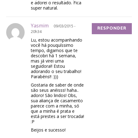
e adorei o resultado. Fica
super natural.
Yasmim
09/03/2015 -
RESPONDER
20h34
Lu, estou acompanhando
você há pouquíssimo
tempo, digamos que te
descobri há 1 semana,
mas já virei uma
seguidora!! Estou
adorando o seu trabalho!
Parabéns!! :)))
Gostaria de saber de onde
são seus anéisss! haha..
adoro! São lindos! Obs,
sua aliança de casamento
parece com a minha, só
que a minha é prata e
está prestes a ser trocada!
:P
Beijos e sucesso!