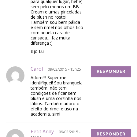
para qualquer lugar, hehe)
sem pelo menos um BB
Cream e umas pinceladas
de blush no rosto!
Também sou bem pálida
e sem rímel nos olhos fico
com aquela cara de
cansada… faz muita
diferença :)
Bjo Lu
Carol
09/03/2015 - 15h25
RESPONDER
Adorei!!! Super me
identifiquei! Sou branquela
também, não tem
condições de ficar sem
blush e uma corzinha nos
lábios. Também adoro o
efeito do rímel e uso na
academia, sim!
Petit Andy
09/03/2015 -
RESPONDER