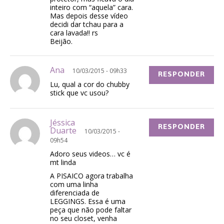
inteiro com “aquela” cara.
Mas depois desse vídeo
decidi dar tchau para a
cara lavada!! rs
Beijão.
Ana
10/03/2015 - 09h33
RESPONDER
Lu, qual a cor do chubby
stick que vc usou?
Jéssica
RESPONDER
Duarte
10/03/2015 -
09h54
Adoro seus videos… vc é
mt linda
A PISAICO agora trabalha
com uma linha
diferenciada de
LEGGINGS. Essa é uma
peça que não pode faltar
no seu closet, venha