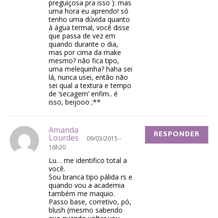
preguiçosa pra isso ): mas
uma hora eu aprendo! só
tenho uma dúvida quanto
à água termal, você disse
que passa de vez em
quando durante o dia,
mas por cima da make
mesmo? não fica tipo,
uma melequinha? haha sei
lá, nunca usei, então não
sei qual a textura e tempo
de ‘secagem’ enfim.. é
isso, beijooo ;**
Amanda
RESPONDER
Lourdes
09/03/2015 -
16h20
Lu… me identifico total a
você.
Sou branca tipo pálida rs e
quando vou a academia
também me maquio.
Passo base, corretivo, pó,
blush (mesmo sabendo