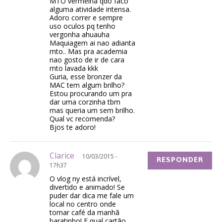
MTO vermelha qdo faco
alguma atividade intensa.
Adoro correr e sempre
uso oculos pq tenho
vergonha ahuauha
Maquiagem ai nao adianta
mto.. Mas pra academia
nao gosto de ir de cara
mto lavada kkk
Guria, esse bronzer da
MAC tem algum brilho?
Estou procurando um pra
dar uma corzinha tbm
mas queria um sem brilho.
Qual vc recomenda?
Bjos te adoro!
Clarice
10/03/2015 -
RESPONDER
17h37
O vlog ny está incrível,
divertido e animado! Se
puder dar dica me fale um
local no centro onde
tomar café da manhã
baratinho! E qual cartão