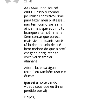
22h43
AAAAAAH não sou só
euuu!! Passo o combo
pó+blush+corretivo+rímel
para fazer meu pilatesss…
não tem como sair sem,
ainda mais que sou muito
branquela também haha
Sem contar que parecer
mais viva enquanto você
tá lá dando tudo de si é
bem melhor do que a prof
chegar e perguntar se
você vai desmaiar
ahahaha
Adorei lu, essa água
termal eu também uso e é
ótima!
(passei a noite vendo
vídeos seus que eu tinha
perdido por aí)
Beijos,