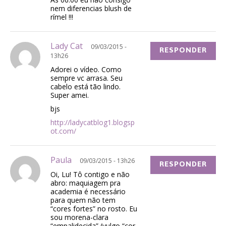
nem diferencias blush de
rímel !!!
Lady Cat
09/03/2015 -
RESPONDER
13h26
Adorei o vídeo. Como
sempre vc arrasa. Seu
cabelo está tão lindo.
Super amei.
bjs
http://ladycatblog1.blogsp
ot.com/
Paula
09/03/2015 - 13h26
RESPONDER
Oi, Lu! Tô contigo e não
abro: maquiagem pra
academia é necessário
para quem não tem
“cores fortes” no rosto. Eu
sou morena-clara
“empalidecida” (vulgo “cor