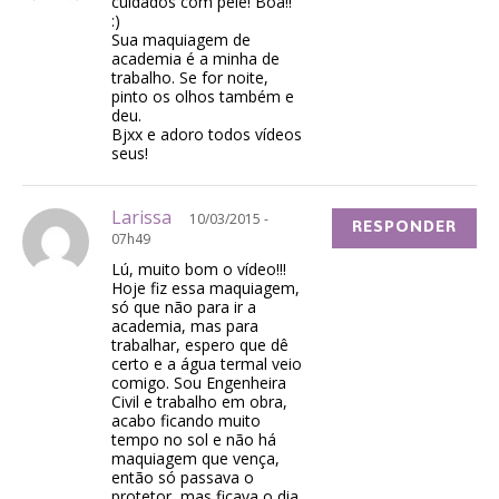
cuidados com pele! Boa!!
:)
Sua maquiagem de
academia é a minha de
trabalho. Se for noite,
pinto os olhos também e
deu.
Bjxx e adoro todos vídeos
seus!
Larissa
10/03/2015 -
RESPONDER
07h49
Lú, muito bom o vídeo!!!
Hoje fiz essa maquiagem,
só que não para ir a
academia, mas para
trabalhar, espero que dê
certo e a água termal veio
comigo. Sou Engenheira
Civil e trabalho em obra,
acabo ficando muito
tempo no sol e não há
maquiagem que vença,
então só passava o
protetor, mas ficava o dia