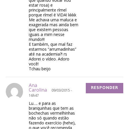
que quando voltar vou
estar rosa) e
principalmente rímel
porque rímel é VIDA! kkkk
Me achava uma maluca e
exagerada mas ainda bem
que existem pessoas
iguais a mim nesse
mundo!!!
E também, que mal faz
estarmos “arrumadinhas”
até na academia?! rs
Adorei o vídeo. Adoro
você!
Tchau beijo
Ana
RESPONDER
Carolina
09/03/2015 -
16h47
Lu…. e para as
branquinhas que tem as
bochechas vermelhinhas
não só quando estão
fazendo exercício (hehe),
o que você recomenda