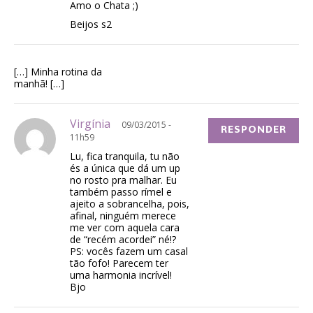
Amo o Chata ;)
Beijos s2
[…] Minha rotina da
manhã! […]
Virgínia
09/03/2015 -
RESPONDER
11h59
Lu, fica tranquila, tu não
és a única que dá um up
no rosto pra malhar. Eu
também passo rímel e
ajeito a sobrancelha, pois,
afinal, ninguém merece
me ver com aquela cara
de “recém acordei” né!?
PS: vocês fazem um casal
tão fofo! Parecem ter
uma harmonia incrível!
Bjo