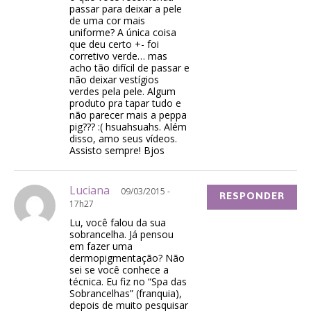
passar para deixar a pele
de uma cor mais
uniforme? A única coisa
que deu certo +- foi
corretivo verde… mas
acho tão difícil de passar e
não deixar vestígios
verdes pela pele. Algum
produto pra tapar tudo e
não parecer mais a peppa
pig??? :( hsuahsuahs. Além
disso, amo seus vídeos.
Assisto sempre! Bjos
Luciana
09/03/2015 -
RESPONDER
17h27
Lu, você falou da sua
sobrancelha. Já pensou
em fazer uma
dermopigmentação? Não
sei se você conhece a
técnica. Eu fiz no “Spa das
Sobrancelhas” (franquia),
depois de muito pesquisar