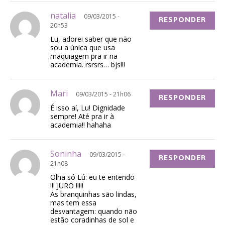
natalia
09/03/2015 -
RESPONDER
20h53
Lu, adorei saber que não
sou a única que usa
maquiagem pra ir na
academia. rsrsrs… bjs!!!
Mari
09/03/2015 - 21h06
RESPONDER
É isso aí, Lu! Dignidade
sempre! Até pra ir à
academia!! hahaha
Soninha
09/03/2015 -
RESPONDER
21h08
Olha só Lú: eu te entendo
!!! JURO !!!!!
As branquinhas são lindas,
mas tem essa
desvantagem: quando não
estão coradinhas de sol e