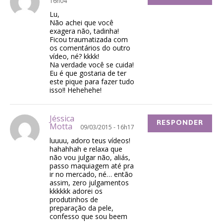
16h04
Lu,
Não achei que você
exagera não, tadinha!
Ficou traumatizada com
os comentários do outro
vídeo, né? kkkk!
Na verdade você se cuida!
Eu é que gostaria de ter
este pique para fazer tudo
isso!! Hehehehe!
Jéssica
RESPONDER
Motta
09/03/2015 - 16h17
luuuu, adoro teus vídeos!
hahahhah e relaxa que
não vou julgar não, aliás,
passo maquiagem até pra
ir no mercado, né… então
assim, zero julgamentos
kkkkkk adorei os
produtinhos de
preparação da pele,
confesso que sou beem