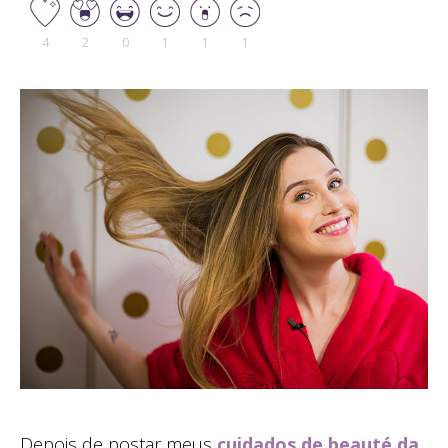
4
2
0
1
1
1
Depois de postar meus
cuidados de beauté da