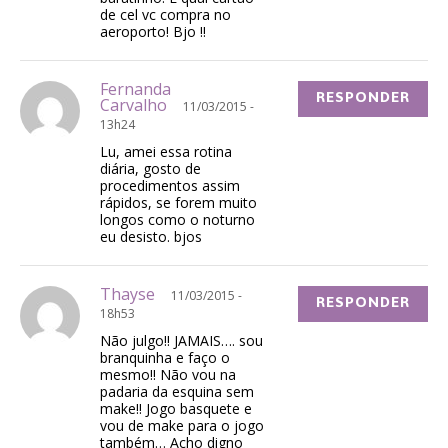
de cel vc compra no
aeroporto! Bjo !!
Fernanda
RESPONDER
Carvalho
11/03/2015 -
13h24
Lu, amei essa rotina
diária, gosto de
procedimentos assim
rápidos, se forem muito
longos como o noturno
eu desisto. bjos
Thayse
11/03/2015 -
RESPONDER
18h53
Não julgo!! JAMAIS…. sou
branquinha e faço o
mesmo!! Não vou na
padaria da esquina sem
make!! Jogo basquete e
vou de make para o jogo
também… Acho digno