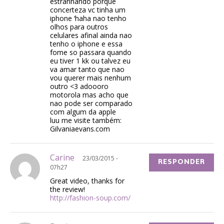
estranhando porque
concerteza vc tinha um
iphone ‘haha nao tenho
olhos para outros
celulares afinal ainda nao
tenho o iphone e essa
fome so passara quando
eu tiver 1 kk ou talvez eu
va amar tanto que nao
vou querer mais nenhum
outro <3 adoooro
motorola mas acho que
nao pode ser comparado
com algum da apple
luu me visite também:
Gilvaniaevans.com
Carine
23/03/2015 -
RESPONDER
07h27
Great video, thanks for
the review!
http://fashion-soup.com/