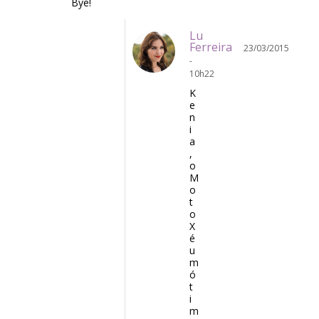
Bye!
Lu
Ferreira
23/03/2015
-
10h22
K
e
n
i
a
,
o
M
o
t
o
X
é
u
m
ó
t
i
m