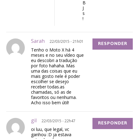
B
J
s
!
Sarah
22/03/2015 - 21h01
RESPONDER
Tenho o Moto X há 4
meses e no seu vídeo que
eu descobri a tradução
por foto hahaha. Mas
uma das coisas que eu
mais gosto nele é poder
escolher se desejo
receber todas.as
chamadas, só as de
favoritos ou nenhuma.
Acho isso bem útil!
gil
22/03/2015 - 22h47
RESPONDER
oi luu, que legal, vc
ganhou :D ja estava