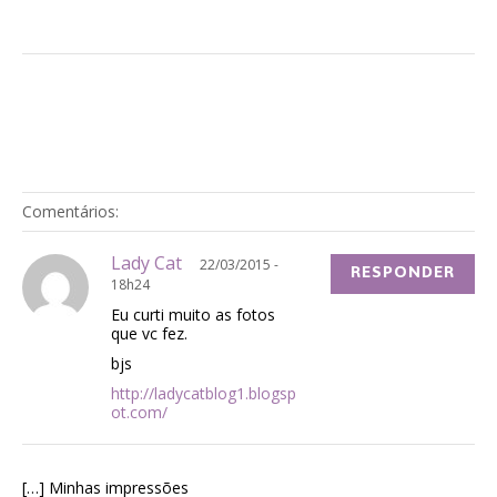
Comentários:
Lady Cat
22/03/2015 -
RESPONDER
18h24
Eu curti muito as fotos
que vc fez.
bjs
http://ladycatblog1.blogsp
ot.com/
[…] Minhas impressões