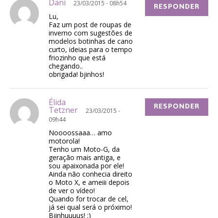
Dani
23/03/2015 - 08h54
RESPONDER
Lu,
Faz um post de roupas de
inverno com sugestões de
modelos botinhas de cano
curto, ideias para o tempo
friozinho que está
chegando..
obrigada! bjinhos!
Élida
RESPONDER
Tetzner
23/03/2015 -
09h44
Noooossaaa… amo
motorola!
Tenho um Moto-G, da
geração mais antiga, e
sou apaixonada por ele!
Ainda não conhecia direito
o Moto X, e ameiii depois
de ver o vídeo!
Quando for trocar de cel,
já sei qual será o próximo!
Bjinhuuuus! ;)