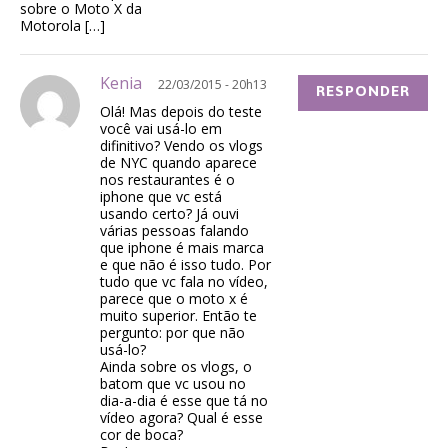
sobre o Moto X da
Motorola […]
Kenia
22/03/2015 - 20h13
RESPONDER
Olá! Mas depois do teste
você vai usá-lo em
difinitivo? Vendo os vlogs
de NYC quando aparece
nos restaurantes é o
iphone que vc está
usando certo? Já ouvi
várias pessoas falando
que iphone é mais marca
e que não é isso tudo. Por
tudo que vc fala no vídeo,
parece que o moto x é
muito superior. Então te
pergunto: por que não
usá-lo?
Ainda sobre os vlogs, o
batom que vc usou no
dia-a-dia é esse que tá no
vídeo agora? Qual é esse
cor de boca?