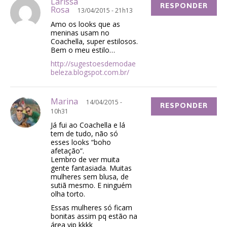
Larissa
RESPONDER
Rosa
13/04/2015 - 21h13
Amo os looks que as
meninas usam no
Coachella, super estilosos.
Bem o meu estilo…
http://sugestoesdemodae
beleza.blogspot.com.br/
Marina
14/04/2015 -
RESPONDER
10h31
Já fui ao Coachella e lá
tem de tudo, não só
esses looks “boho
afetação”.
Lembro de ver muita
gente fantasiada. Muitas
mulheres sem blusa, de
sutiã mesmo. E ninguém
olha torto.
Essas mulheres só ficam
bonitas assim pq estão na
área vip kkkk