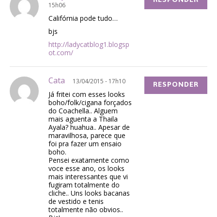
15h06
Califórnia pode tudo…
bjs
http://ladycatblog1.blogsp
ot.com/
Cata
13/04/2015 - 17h10
RESPONDER
Já fritei com esses looks
boho/folk/cigana forçados
do Coachella.. Alguem
mais aguenta a Thaila
Ayala? huahua.. Apesar de
maravilhosa, parece que
foi pra fazer um ensaio
boho.
Pensei exatamente como
voce esse ano, os looks
mais interessantes que vi
fugiram totalmente do
cliche.. Uns looks bacanas
de vestido e tenis
totalmente não obvios..