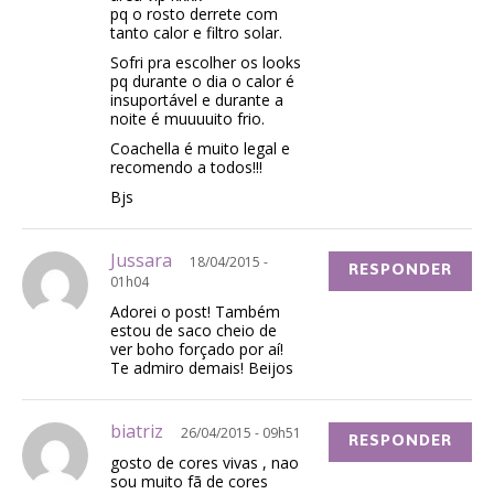
pq o rosto derrete com
tanto calor e filtro solar.
Sofri pra escolher os looks
pq durante o dia o calor é
insuportável e durante a
noite é muuuuito frio.
Coachella é muito legal e
recomendo a todos!!!
Bjs
Jussara
18/04/2015 -
RESPONDER
01h04
Adorei o post! Também
estou de saco cheio de
ver boho forçado por aí!
Te admiro demais! Beijos
biatriz
26/04/2015 - 09h51
RESPONDER
gosto de cores vivas , nao
sou muito fã de cores