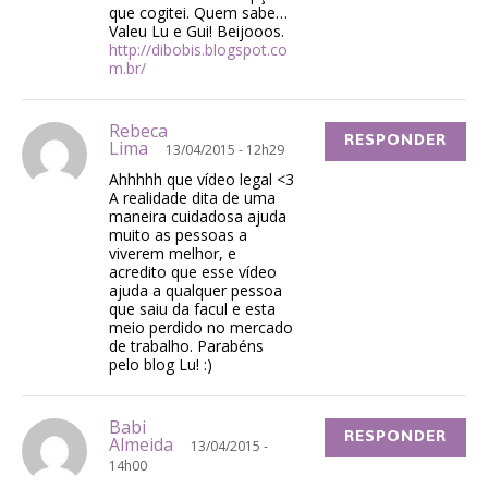
que cogitei. Quem sabe…
Valeu Lu e Gui! Beijooos.
http://dibobis.blogspot.co
m.br/
Rebeca
RESPONDER
Lima
13/04/2015 - 12h29
Ahhhhh que vídeo legal <3
A realidade dita de uma
maneira cuidadosa ajuda
muito as pessoas a
viverem melhor, e
acredito que esse vídeo
ajuda a qualquer pessoa
que saiu da facul e esta
meio perdido no mercado
de trabalho. Parabéns
pelo blog Lu! :)
Babi
RESPONDER
Almeida
13/04/2015 -
14h00