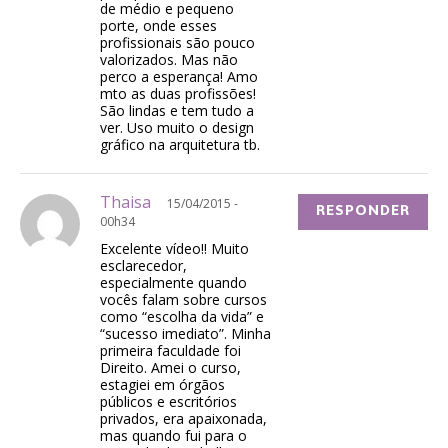
de médio e pequeno
porte, onde esses
profissionais são pouco
valorizados. Mas não
perco a esperança! Amo
mto as duas profissões!
São lindas e tem tudo a
ver. Uso muito o design
gráfico na arquitetura tb.
Thaisa
15/04/2015 -
RESPONDER
00h34
Excelente vídeo!! Muito
esclarecedor,
especialmente quando
vocês falam sobre cursos
como “escolha da vida” e
“sucesso imediato”. Minha
primeira faculdade foi
Direito. Amei o curso,
estagiei em órgãos
públicos e escritórios
privados, era apaixonada,
mas quando fui para o