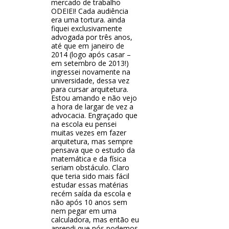
mercado de trabalho
ODEIEI! Cada audiência
era uma tortura. ainda
fiquei exclusivamente
advogada por três anos,
até que em janeiro de
2014 (logo após casar –
em setembro de 2013!)
ingressei novamente na
universidade, dessa vez
para cursar arquitetura.
Estou amando e não vejo
a hora de largar de vez a
advocacia. Engraçado que
na escola eu pensei
muitas vezes em fazer
arquitetura, mas sempre
pensava que o estudo da
matemática e da física
seriam obstáculo. Claro
que teria sido mais fácil
estudar essas matérias
recém saída da escola e
não após 10 anos sem
nem pegar em uma
calculadora, mas então eu
aprendi que nós podemos