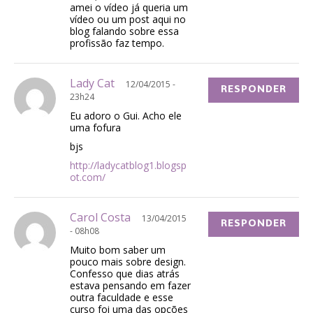
amei o vídeo já queria um
vídeo ou um post aqui no
blog falando sobre essa
profissão faz tempo.
Lady Cat
12/04/2015 -
RESPONDER
23h24
Eu adoro o Gui. Acho ele
uma fofura
bjs
http://ladycatblog1.blogsp
ot.com/
Carol Costa
13/04/2015
RESPONDER
- 08h08
Muito bom saber um
pouco mais sobre design.
Confesso que dias atrás
estava pensando em fazer
outra faculdade e esse
curso foi uma das opções