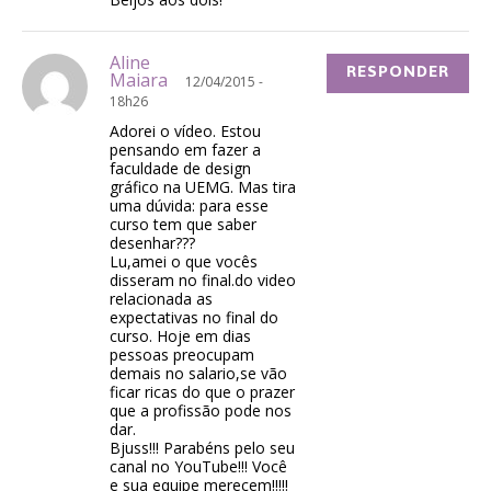
Aline
RESPONDER
Maiara
12/04/2015 -
18h26
Adorei o vídeo. Estou
pensando em fazer a
faculdade de design
gráfico na UEMG. Mas tira
uma dúvida: para esse
curso tem que saber
desenhar???
Lu,amei o que vocês
disseram no final.do video
relacionada as
expectativas no final do
curso. Hoje em dias
pessoas preocupam
demais no salario,se vão
ficar ricas do que o prazer
que a profissão pode nos
dar.
Bjuss!!! Parabéns pelo seu
canal no YouTube!!! Você
e sua equipe merecem!!!!!