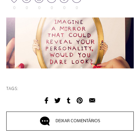
0
0
0
0
0
0
TAGS:
DEIXAR COMENTÁRIOS