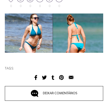
0
0
0
0
0
0
TAGS:
DEIXAR COMENTÁRIOS