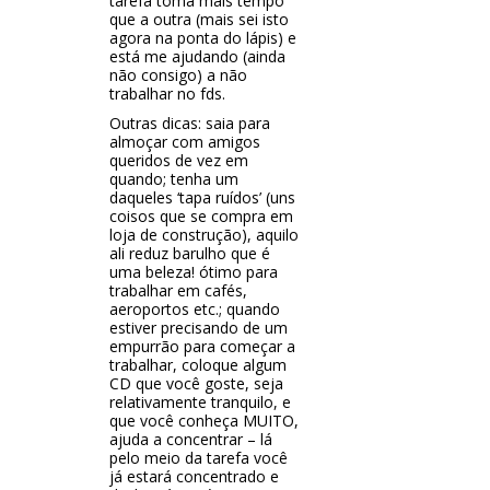
tarefa toma mais tempo
que a outra (mais sei isto
agora na ponta do lápis) e
está me ajudando (ainda
não consigo) a não
trabalhar no fds.
Outras dicas: saia para
almoçar com amigos
queridos de vez em
quando; tenha um
daqueles ‘tapa ruídos’ (uns
coisos que se compra em
loja de construção), aquilo
ali reduz barulho que é
uma beleza! ótimo para
trabalhar em cafés,
aeroportos etc.; quando
estiver precisando de um
empurrão para começar a
trabalhar, coloque algum
CD que você goste, seja
relativamente tranquilo, e
que você conheça MUITO,
ajuda a concentrar – lá
pelo meio da tarefa você
já estará concentrado e