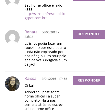
Seu home office é lindo
<333
http://simsemfrescura.blo
gspot.com.br/
Renata
06/05/2015 -
RESPONDER
23h22
Lulis, vc podia fazer um
tourzinho por esse quarto
ainda não explorado por
nós né? (: ou um tour pelo
apê de vcs! Obrigada e um
beijao!
Raissa
13/01/2016 - 17h58
RESPONDER
Oi Lu!
Adorei seu post sobre
home office! Tá super
completo! Há umas
semana atrás eu escrevi
sobre home office