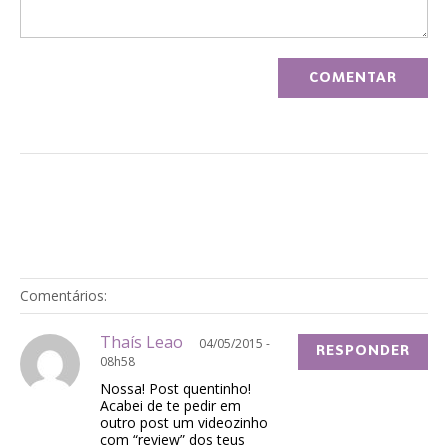
Comentários:
Thaís Leao
04/05/2015 -
RESPONDER
08h58
Nossa! Post quentinho!
Acabei de te pedir em
outro post um videozinho
com “review” dos teus