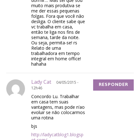
dormir… Mas sei que sou
muito mais produtiva se
me der essas pequenas
folgas. Fora que você não
desliga. O cliente sabe que
vc trabalha em casa,
então te liga nos fins de
semana, tarde da noite.
Ou seja, permita-se! rs
Relato de uma
trabalhadora em tempo
integral em home office!
hahaha
Lady Cat
04/05/2015 -
RESPONDER
12h46
Concordo Lu. Trabalhar
em casa tem suas
vantagens, mas pode n’ao
evoluir se não colocarmos
uma rotina
bjs
http://ladycatblog1.blogsp
ot.com/