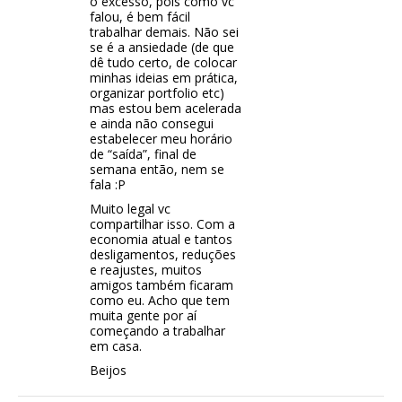
o excesso, pois como vc
falou, é bem fácil
trabalhar demais. Não sei
se é a ansiedade (de que
dê tudo certo, de colocar
minhas ideias em prática,
organizar portfolio etc)
mas estou bem acelerada
e ainda não consegui
estabelecer meu horário
de “saída”, final de
semana então, nem se
fala :P
Muito legal vc
compartilhar isso. Com a
economia atual e tantos
desligamentos, reduções
e reajustes, muitos
amigos também ficaram
como eu. Acho que tem
muita gente por aí
começando a trabalhar
em casa.
Beijos