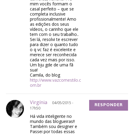
mim vocês formam o
casal perfeito – que se
completa inclusive
profissionalmente! Amo
as edições dos seus
vídeos, o carinho que ele
tem com o seu trabalho..
Sei lá, resolvi te escrever
para dizer o quanto tudo
o q vc faz é excelente e
merece ser reconhecida
cada vez mais por isso.
Um bju gde de uma fã
sua!
Camila, do blog
http://www.vazcomestilo.c
om.br
Virgínia
04/05/2015 -
RESPONDER
17h50
Há vida inteligente no
mundo das blogueiras!!
Também sou designer e
Passei por todas essas