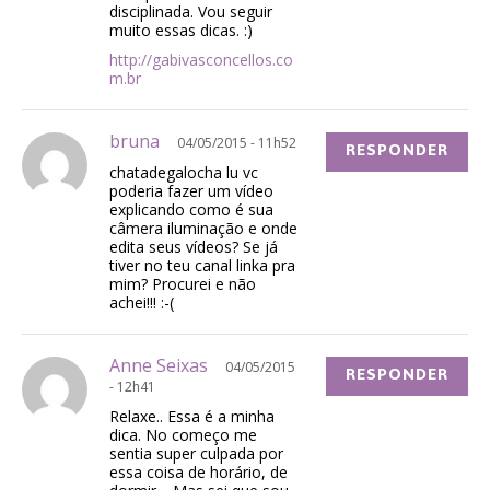
disciplinada. Vou seguir
muito essas dicas. :)
http://gabivasconcellos.co
m.br
bruna
04/05/2015 - 11h52
RESPONDER
chatadegalocha lu vc
poderia fazer um vídeo
explicando como é sua
câmera iluminação e onde
edita seus vídeos? Se já
tiver no teu canal linka pra
mim? Procurei e não
achei!!! :-(
Anne Seixas
04/05/2015
RESPONDER
- 12h41
Relaxe.. Essa é a minha
dica. No começo me
sentia super culpada por
essa coisa de horário, de