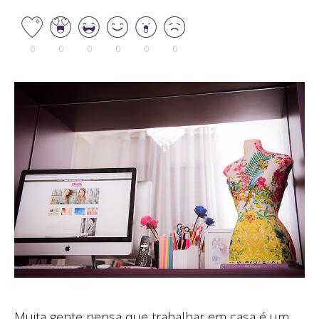
0
0
0
0
0
0
Muita gente pensa que trabalhar em casa é um