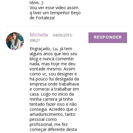
tênis. ;)
Vou ver esse video assim
q tiver um tempinho! Beijo
de Fortaleza!
Michelle
04/05/2015 -
RESPONDER
09h27
Engraçado, Lu, já tem
alguns anos que leio seu
blog e nunca comentei
nada, mas hoje me deu
vontade mesmo. Assim
como vc, sou designer e
há pouco fui desligada da
empresa onde trabalhava
e comecei a trabalhar em
casa. Logo no início da
minha carreira já tinha
tentado fazer isso e não
consegui. Acredito que o
amadurecimento, tanto
pessoal como
profissional, me fez
começar diferente desta