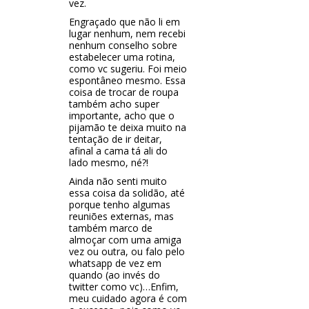
vez.
Engraçado que não li em
lugar nenhum, nem recebi
nenhum conselho sobre
estabelecer uma rotina,
como vc sugeriu. Foi meio
espontâneo mesmo. Essa
coisa de trocar de roupa
também acho super
importante, acho que o
pijamão te deixa muito na
tentação de ir deitar,
afinal a cama tá ali do
lado mesmo, né?!
Ainda não senti muito
essa coisa da solidão, até
porque tenho algumas
reuniões externas, mas
também marco de
almoçar com uma amiga
vez ou outra, ou falo pelo
whatsapp de vez em
quando (ao invés do
twitter como vc)…Enfim,
meu cuidado agora é com