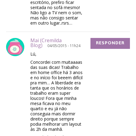
escritório, prefiro ficar
sentada no sofá mesmo!
Não ligo a TV nem o som,
mas não consigo sentar
em outro lugar..rsrs…
Mai (Cremilda
RESPONDER
Blog)
04/05/2015 - 11h24
Lú,
Concordei com muitaaaas
das suas dicas! Trabalho
em home office há 3 anos
e no início foi beeem difícil
pra mim… A liberdade era
tanta que os horários de
trabalho eram super
loucos! Fora que minha
mesa ficava no meu
quarto e eu já não
conseguia mais dormir
direito porque sempre
podia melhorar um layout
às 2h da manhã.