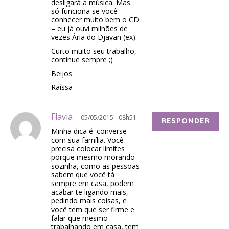
desligará a música. Mas
só funciona se você
conhecer muito bem o CD
– eu já ouvi milhões de
vezes Ária do Djavan (ex).
Curto muito seu trabalho,
continue sempre ;)
Beijos
Raíssa
Flavia
05/05/2015 - 08h51
RESPONDER
Minha dica é: converse
com sua família. Você
precisa colocar limites
porque mesmo morando
sozinha, como as pessoas
sabem que você tá
sempre em casa, podem
acabar te ligando mais,
pedindo mais coisas, e
você tem que ser firme e
falar que mesmo
trabalhando em casa, tem