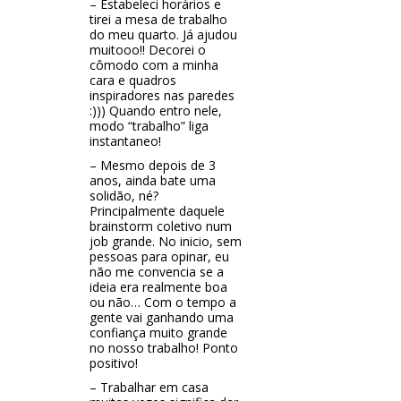
– Estabeleci horários e
tirei a mesa de trabalho
do meu quarto. Já ajudou
muitooo!! Decorei o
cômodo com a minha
cara e quadros
inspiradores nas paredes
:))) Quando entro nele,
modo “trabalho” liga
instantaneo!
– Mesmo depois de 3
anos, ainda bate uma
solidão, né?
Principalmente daquele
brainstorm coletivo num
job grande. No inicio, sem
pessoas para opinar, eu
não me convencia se a
ideia era realmente boa
ou não… Com o tempo a
gente vai ganhando uma
confiança muito grande
no nosso trabalho! Ponto
positivo!
– Trabalhar em casa