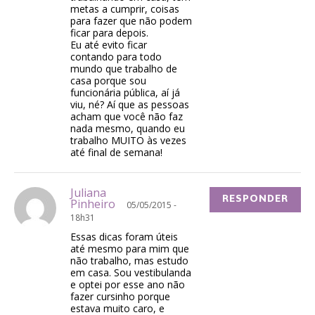
metas a cumprir, coisas
para fazer que não podem
ficar para depois.
Eu até evito ficar
contando para todo
mundo que trabalho de
casa porque sou
funcionária pública, aí já
viu, né? Aí que as pessoas
acham que você não faz
nada mesmo, quando eu
trabalho MUITO às vezes
até final de semana!
Juliana
RESPONDER
Pinheiro
05/05/2015 -
18h31
Essas dicas foram úteis
até mesmo para mim que
não trabalho, mas estudo
em casa. Sou vestibulanda
e optei por esse ano não
fazer cursinho porque
estava muito caro, e