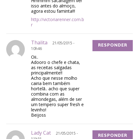
Hmmmm sacanagem ver
isso antes do almoço,
agora estou faminta!!!
http://victoriarenner.com.b
r
Thalita
21/05/2015 -
RESPONDER
10h46
Oii..
Adooro o chefe e chata,
as receitas salgadas
principalmente!!
Acho que nesse molho
cairia bem também
hortelã.. acho que super
combina com as
almondegas, além de ser
um tempero super fresh e
levinho!
Beijoss
Lady Cat
21/05/2015 -
RESPONDER
11h31