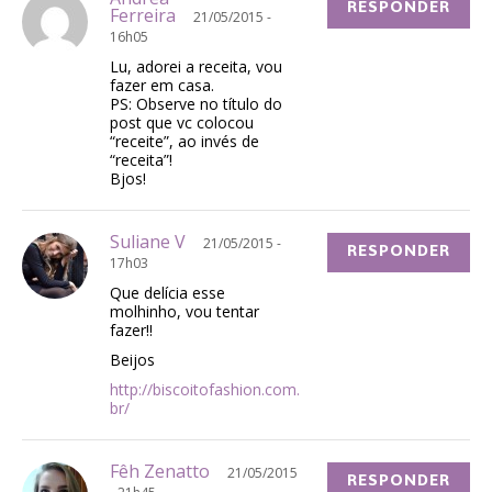
RESPONDER
Ferreira
21/05/2015 -
16h05
Lu, adorei a receita, vou
fazer em casa.
PS: Observe no título do
post que vc colocou
“receite”, ao invés de
“receita”!
Bjos!
Suliane V
21/05/2015 -
RESPONDER
17h03
Que delícia esse
molhinho, vou tentar
fazer!!
Beijos
http://biscoitofashion.com.
br/
Fêh Zenatto
21/05/2015
RESPONDER