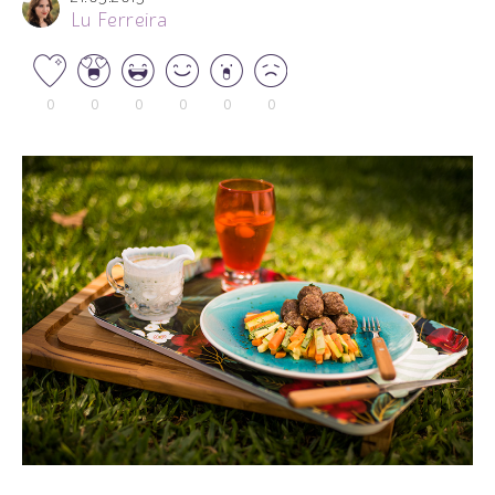
Lu Ferreira
0
0
0
0
0
0