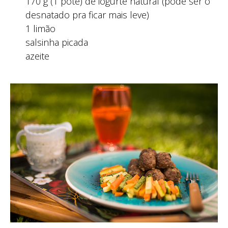
170 g (1 pote) de iogurte natural (pode ser o
desnatado pra ficar mais leve)
1 limão
salsinha picada
azeite