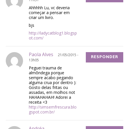
Ahhhhh Lu, vc deveria
começar a pensar em
criar um livro.
bjs
http://ladycatblog1.blogsp
ot.com/
Paola Alves
21/05/2015 -
RESPONDER
13h05
Peguei trauma de
almôndega porque
sempre acabo pegando
alguma crua por dentro ):
Gosto delas fritas ou
assadas, em molhos not
HAHAHAHAH! Adorei a
receita <3
http://simsemfrescura.blo
gspot.com.br/
Andréa