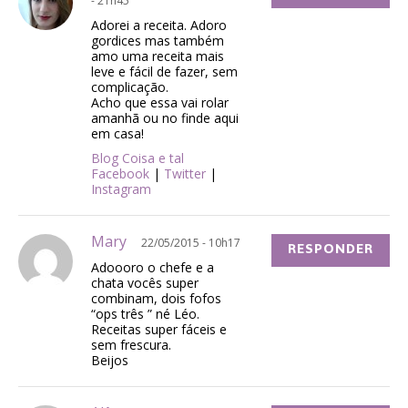
- 21h45
Adorei a receita. Adoro
gordices mas também
amo uma receita mais
leve e fácil de fazer, sem
complicação.
Acho que essa vai rolar
amanhã ou no finde aqui
em casa!
Blog Coisa e tal
Facebook
|
Twitter
|
Instagram
Mary
22/05/2015 - 10h17
RESPONDER
Adoooro o chefe e a
chata vocês super
combinam, dois fofos
“ops três ” né Léo.
Receitas super fáceis e
sem frescura.
Beijos