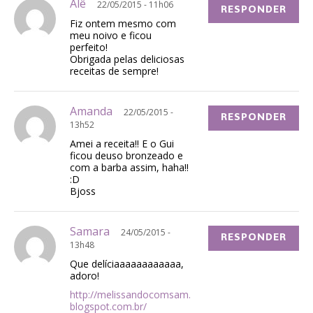
Alê
22/05/2015 - 11h06
RESPONDER
Fiz ontem mesmo com
meu noivo e ficou
perfeito!
Obrigada pelas deliciosas
receitas de sempre!
Amanda
22/05/2015 -
RESPONDER
13h52
Amei a receita!! E o Gui
ficou deuso bronzeado e
com a barba assim, haha!!
:D
Bjoss
Samara
24/05/2015 -
RESPONDER
13h48
Que delíciaaaaaaaaaaaa,
adoro!
http://melissandocomsam.
blogspot.com.br/