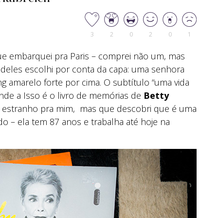
3
2
0
2
0
1
ue embarquei pra Paris – comprei não um, mas
 deles escolhi por conta da capa: uma senhora
g amarelo forte por cima. O subtítulo “uma vida
inde a Isso é o livro de memórias de
Betty
 estranho pra mim, mas que descobri que é uma
 – ela tem 87 anos e trabalha até hoje na