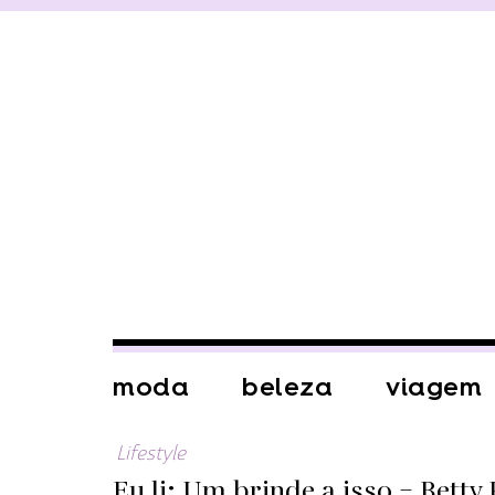
moda
beleza
viagem
Lifestyle
Eu li: Um brinde a isso – Betty