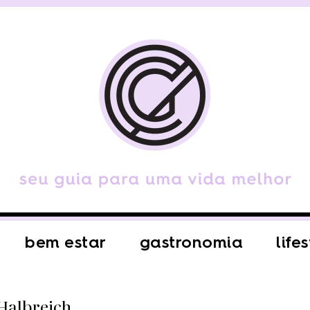
bem estar
gastronomia
life
 Halbreich