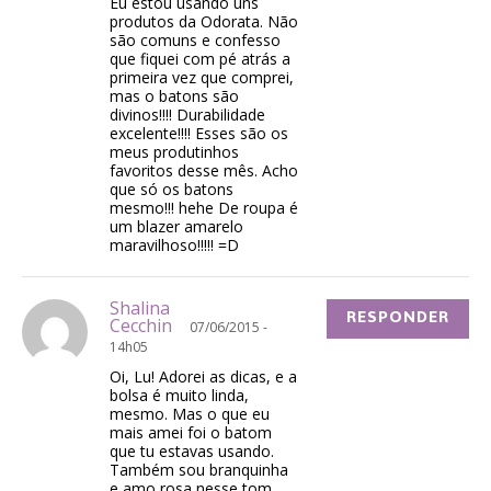
Eu estou usando uns
produtos da Odorata. Não
são comuns e confesso
que fiquei com pé atrás a
primeira vez que comprei,
mas o batons são
divinos!!!! Durabilidade
excelente!!!! Esses são os
meus produtinhos
favoritos desse mês. Acho
que só os batons
mesmo!!! hehe De roupa é
um blazer amarelo
maravilhoso!!!!! =D
Shalina
RESPONDER
Cecchin
07/06/2015 -
14h05
Oi, Lu! Adorei as dicas, e a
bolsa é muito linda,
mesmo. Mas o que eu
mais amei foi o batom
que tu estavas usando.
Também sou branquinha
e amo rosa nesse tom.