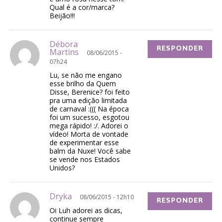
Qual é a cor/marca?
Beijão!!!
Débora
RESPONDER
Martins
08/06/2015 -
07h24
Lu, se não me engano
esse brilho da Quem
Disse, Berenice? foi feito
pra uma edição limitada
de carnaval :((( Na época
foi um sucesso, esgotou
mega rápido! :/. Adorei o
vídeo! Morta de vontade
de experimentar esse
balm da Nuxe! Você sabe
se vende nos Estados
Unidos?
Dryka
08/06/2015 - 12h10
RESPONDER
Oi Luh adorei as dicas,
continue sempre