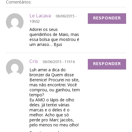
Comentários:
Le Lacava
06/06/2015 -
RESPONDER
10h02
Adorei os seus
queridinhos de Maio, mas
essa bolsa que mostrou é
um arraso… Bjus
Cris
06/06/2015 - 11h16
RESPONDER
Luh amei a dica do
bronzer da Quem disse
Berenice! Procurei no site,
mas não encontrei. Você
comprou, ou ganhou, tem
tempo?
Eu AMO o lápis de olho
deles. Já tentei várias
marcas e o deles é o
melhor. Acho que só
perde pro Marc Jacobs,
pelo menos no meu olho!