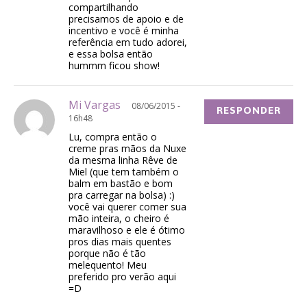
compartilhando
precisamos de apoio e de
incentivo e você é minha
referência em tudo adorei,
e essa bolsa então
hummm ficou show!
Mi Vargas
08/06/2015 -
RESPONDER
16h48
Lu, compra então o
creme pras mãos da Nuxe
da mesma linha Rêve de
Miel (que tem também o
balm em bastão e bom
pra carregar na bolsa) :)
você vai querer comer sua
mão inteira, o cheiro é
maravilhoso e ele é ótimo
pros dias mais quentes
porque não é tão
melequento! Meu
preferido pro verão aqui
=D