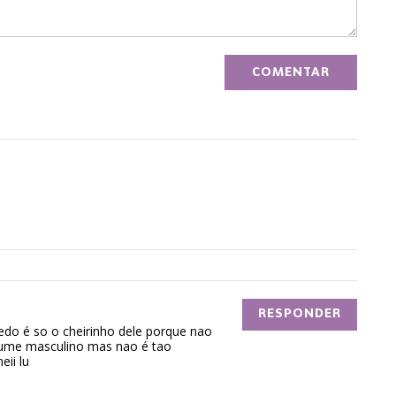
RESPONDER
edo é so o cheirinho dele porque nao
fume masculino mas nao é tao
ii lu