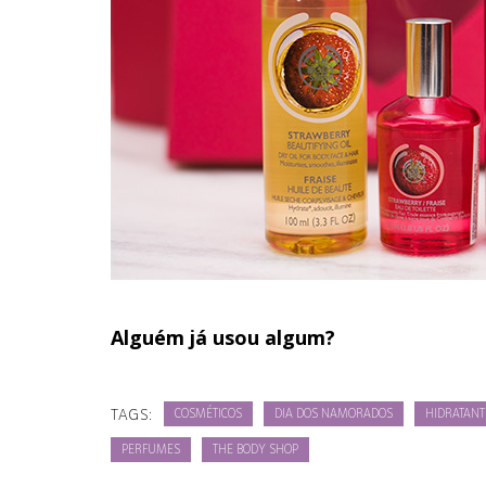
Alguém já usou algum?
TAGS:
COSMÉTICOS
DIA DOS NAMORADOS
HIDRATANT
PERFUMES
THE BODY SHOP