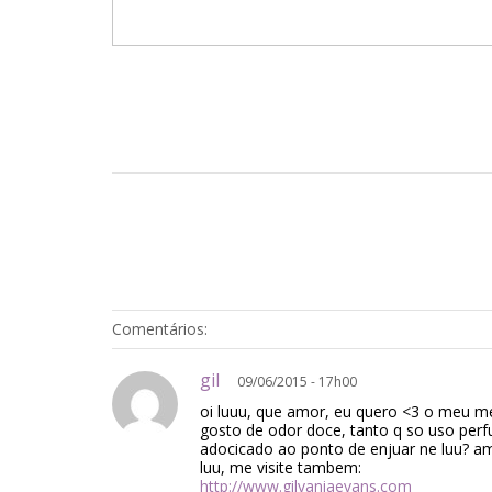
Comentários:
gil
09/06/2015 - 17h00
oi luuu, que amor, eu quero <3 o meu m
gosto de odor doce, tanto q so uso per
adocicado ao ponto de enjuar ne luu? ame
luu, me visite tambem:
http://www.gilvaniaevans.com