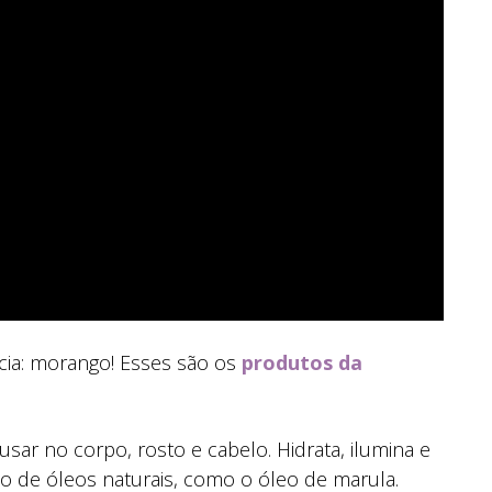
ia: morango! Esses são os
produtos da
usar no corpo, rosto e cabelo. Hidrata, ilumina e
o de óleos naturais, como o óleo de marula.