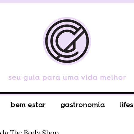
bem estar
gastronomia
life
 da The Body Shop