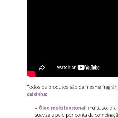
Todos os produtos são da mesma fragrânc
caixinha
:
–
Óleo multifuncional
:
multiuso, pra 
suaviza a pele por conta da combinaçã