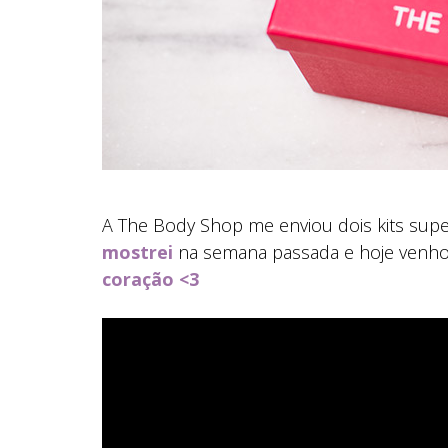
A The Body Shop me enviou dois kits su
mostrei
na semana passada e hoje venho
coração <3