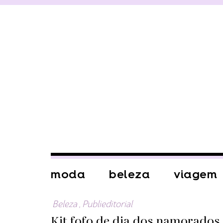
moda
beleza
viagem
Beleza
,
Publieditorial
Kit fofo de dia dos namorados