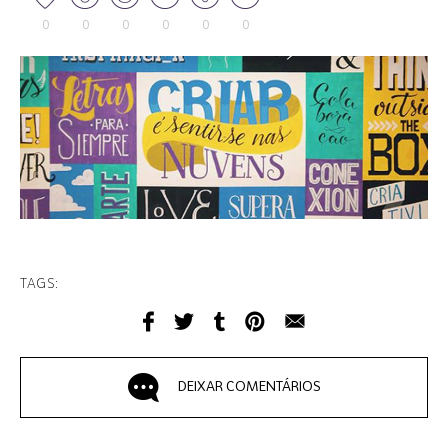
0
0
0
0
0
0
TAGS:
DEIXAR COMENTÁRIOS