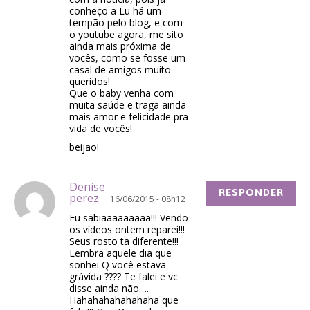
conheço a Lu há um
tempão pelo blog, e com
o youtube agora, me sito
ainda mais próxima de
vocês, como se fosse um
casal de amigos muito
queridos!
Que o baby venha com
muita saúde e traga ainda
mais amor e felicidade pra
vida de vocês!
beijao!
Denise
RESPONDER
perez
16/06/2015 - 08h12
Eu sabiaaaaaaaaa!!! Vendo
os vídeos ontem reparei!!!
Seus rosto ta diferente!!!
Lembra aquele dia que
sonhei Q você estava
grávida ???? Te falei e vc
disse ainda não….
Hahahahahahahaha que