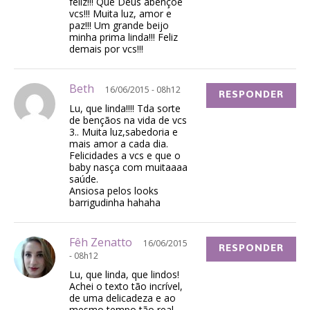
feliz!!! Que Deus abençoe
vcs!!! Muita luz, amor e
paz!!! Um grande beijo
minha prima linda!!! Feliz
demais por vcs!!!
Beth
16/06/2015 - 08h12
RESPONDER
Lu, que linda!!!! Tda sorte
de bençãos na vida de vcs
3.. Muita luz,sabedoria e
mais amor a cada dia.
Felicidades a vcs e que o
baby nasça com muitaaaa
saúde.
Ansiosa pelos looks
barrigudinha hahaha
Fêh Zenatto
16/06/2015
RESPONDER
- 08h12
Lu, que linda, que lindos!
Achei o texto tão incrível,
de uma delicadeza e ao
mesmo tempo tão real.