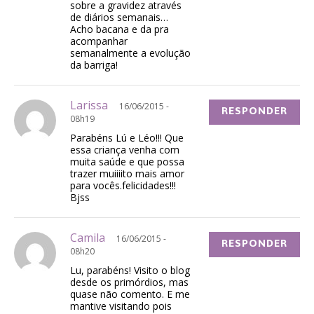
sobre a gravidez através
de diários semanais…
Acho bacana e da pra
acompanhar
semanalmente a evolução
da barriga!
Larissa
16/06/2015 -
RESPONDER
08h19
Parabéns Lú e Léo!!! Que
essa criança venha com
muita saúde e que possa
trazer muiiiito mais amor
para vocês.felicidades!!!
Bjss
Camila
16/06/2015 -
RESPONDER
08h20
Lu, parabéns! Visito o blog
desde os primórdios, mas
quase não comento. E me
mantive visitando pois