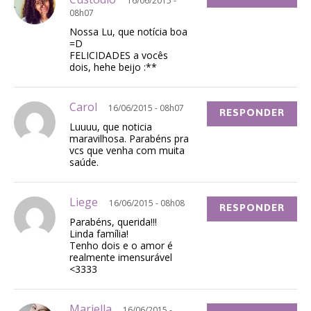
16/06/2015 -
08h07
Nossa Lu, que notícia boa
=D
FELICIDADES a vocês
dois, hehe beijo :**
Carol
16/06/2015 - 08h07
RESPONDER
Luuuu, que noticia
maravilhosa. Parabéns pra
vcs que venha com muita
saúde.
Liege
16/06/2015 - 08h08
RESPONDER
Parabéns, querida!!!
Linda família!
Tenho dois e o amor é
realmente imensurável
<3333
Mariella
16/06/2015 -