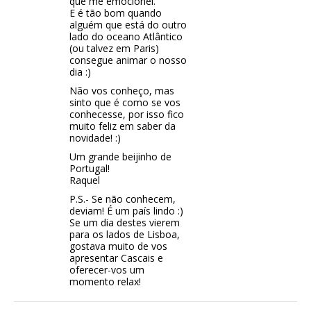
que me emocionei.
E é tão bom quando
alguém que está do outro
lado do oceano Atlântico
(ou talvez em Paris)
consegue animar o nosso
dia :)
Não vos conheço, mas
sinto que é como se vos
conhecesse, por isso fico
muito feliz em saber da
novidade! :)
Um grande beijinho de
Portugal!
Raquel
P.S.- Se não conhecem,
deviam! É um país lindo :)
Se um dia destes vierem
para os lados de Lisboa,
gostava muito de vos
apresentar Cascais e
oferecer-vos um
momento relax!