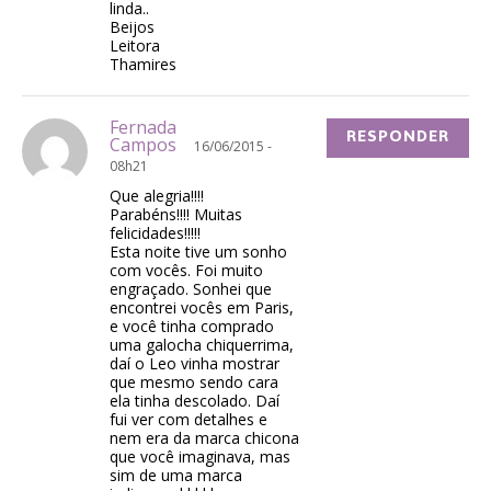
linda..
Beijos
Leitora
Thamires
Fernada
RESPONDER
Campos
16/06/2015 -
08h21
Que alegria!!!!
Parabéns!!!! Muitas
felicidades!!!!!
Esta noite tive um sonho
com vocês. Foi muito
engraçado. Sonhei que
encontrei vocês em Paris,
e você tinha comprado
uma galocha chiquerrima,
daí o Leo vinha mostrar
que mesmo sendo cara
ela tinha descolado. Daí
fui ver com detalhes e
nem era da marca chicona
que você imaginava, mas
sim de uma marca