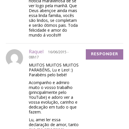
noticia maravilhosa de se
ver logo pela manhã. Que
Deus abençoe ainda mais
essa linda familia, vocês
são lindos, se completam
e serão ótimos pais. Toda
felicidade e amor do
mundo á vocês!!!!
Raquel
16/06/2015 -
RESPONDER
08h17
MUITOS MUITOS MUITOS
PARABÉNS, Lu e Leo! :)
Parabéns pelo bebé!
Acompanho e admiro
muito o vosso trabalho
(principalmente pelo
YouTube) e adoro ver a
vossa evolução, carinho e
dedicação em tudo o que
fazem.
Lu, amei ler essa
declaração de amor, tanto