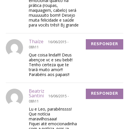
emocional quanto na
prática (roupas,
maquiagem, cabelo) será
muuuuuito bom!! Desejo
muita felicidade e saúde
para vocês três!! Bj grande
Thaíze
16/06/2015 -
RESPONDER
08h11
Que coisa linda!!!! Deus
abençoe vc e seu bebê!
Tenho certeza que te
trará muito amor!!
Parabéns aos papais!!
Beatriz
RESPONDER
Santini
16/06/2015 -
08h11
Lu e Leo, parabénssss!
Que notícia
maravilhosaaa!
Fiquei até emocionadinha
com a notícia, pois ja