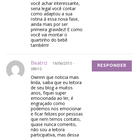
você achar interessante,
seria legal você contar
como adaptou a sua
rotina à essa nova fase,
ainda mais por ser
primeira gravidez! E como
você vai montar o
quartinho do bebê
também!
Beatriz
16/06/2015 -
RESPONDER
08h10
Ownnn que noticia mais
linda, saiba que eu leitora
de seu blog a muitos
anos, fiquei super
emocionada ao ler, é
engraçado como
podemos nos emocionar
e ficar felizes por pessoas
que nem temos contato,
quase nunca comento,
não sou a leitora
participativa, mas dessa