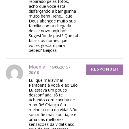
reparado pelas fotos,
acho que você está
disfarçando a barriguinha
muito bem! Hehe… que
Deus abençoe muito sua
família com a chegada
desse novo anjinho!
Sugestão de post? Que tal
falar dos nomes que
vocês gostam para
bebês? Beijoss
Moema
16/06/2015 -
RESPONDER
08h18
Lu, que maravilha!
Parabéns a você e ao Léo!
Eu estava um pouco
desconfiada, tô te
achando com carinha de
mamãe! Criança é a
melhor coisa da vida! Não
sou mãe mas sou tia, e é
uma das melhores
sensações da vida! Caso