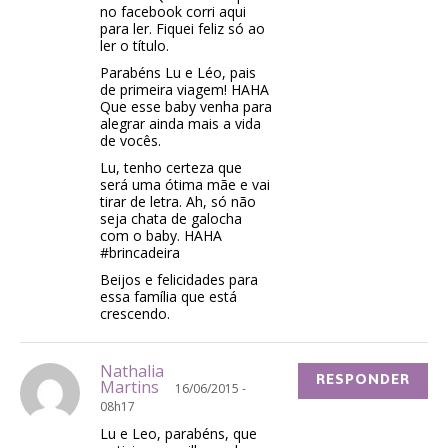
no facebook corri aqui
para ler. Fiquei feliz só ao
ler o título.
Parabéns Lu e Léo, pais
de primeira viagem! HAHA
Que esse baby venha para
alegrar ainda mais a vida
de vocês.
Lu, tenho certeza que
será uma ótima mãe e vai
tirar de letra. Ah, só não
seja chata de galocha
com o baby. HAHA
#brincadeira
Beijos e felicidades para
essa família que está
crescendo.
Nathalia
RESPONDER
Martins
16/06/2015 -
08h17
Lu e Leo, parabéns, que