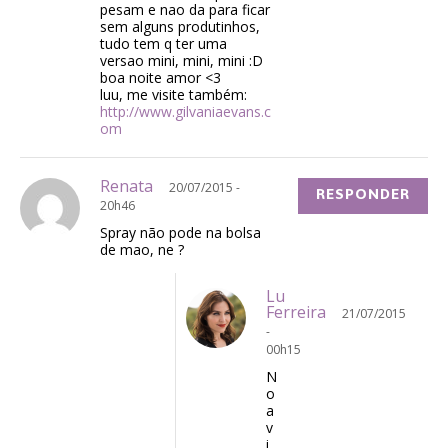
pesam e nao da para ficar
sem alguns produtinhos,
tudo tem q ter uma
versao mini, mini, mini :D
boa noite amor <3
luu, me visite também:
http://www.gilvaniaevans.c
om
Renata
20/07/2015 -
RESPONDER
20h46
Spray não pode na bolsa
de mao, ne ?
Lu
Ferreira
21/07/2015
-
00h15
N
o
a
v
i