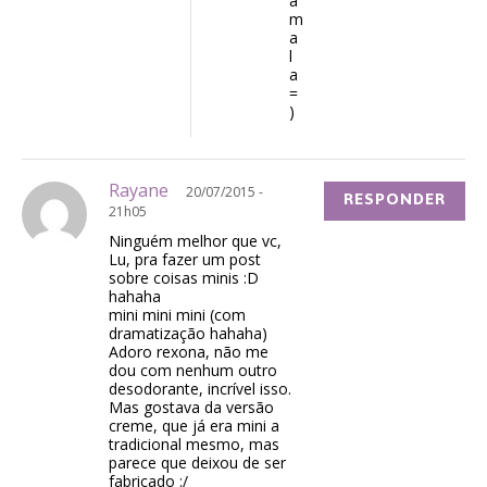
a
m
a
l
a
=
)
Rayane
20/07/2015 -
RESPONDER
21h05
Ninguém melhor que vc,
Lu, pra fazer um post
sobre coisas minis :D
hahaha
mini mini mini (com
dramatização hahaha)
Adoro rexona, não me
dou com nenhum outro
desodorante, incrível isso.
Mas gostava da versão
creme, que já era mini a
tradicional mesmo, mas
parece que deixou de ser
fabricado :/