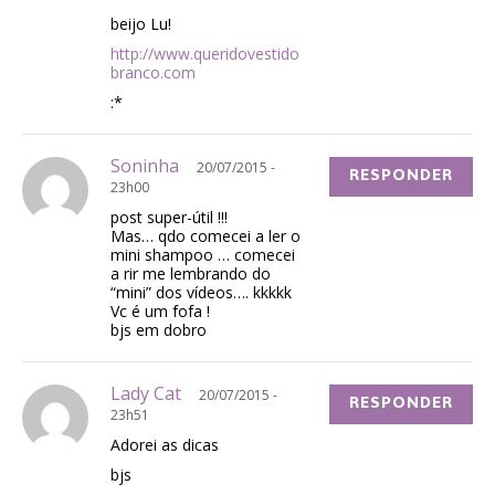
beijo Lu!
http://www.queridovestido
branco.com
:*
Soninha
20/07/2015 -
RESPONDER
23h00
post super-útil !!!
Mas… qdo comecei a ler o
mini shampoo … comecei
a rir me lembrando do
“mini” dos vídeos…. kkkkk
Vc é um fofa !
bjs em dobro
Lady Cat
20/07/2015 -
RESPONDER
23h51
Adorei as dicas
bjs