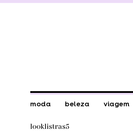
moda
beleza
viagem
looklistras5