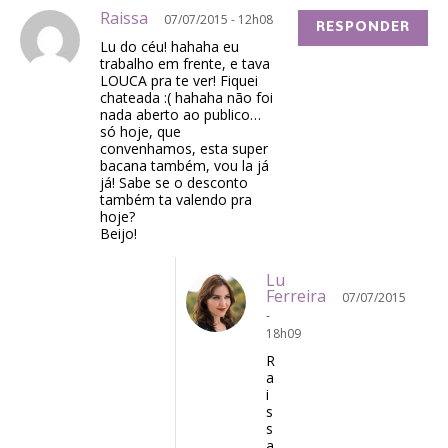
Raissa
07/07/2015 - 12h08
RESPONDER
Lu do céu! hahaha eu
trabalho em frente, e tava
LOUCA pra te ver! Fiquei
chateada :( hahaha não foi
nada aberto ao publico…
só hoje, que
convenhamos, esta super
bacana também, vou la já
já! Sabe se o desconto
também ta valendo pra
hoje?
Beijo!
Lu
Ferreira
07/07/2015
-
18h09
R
a
i
s
s
a