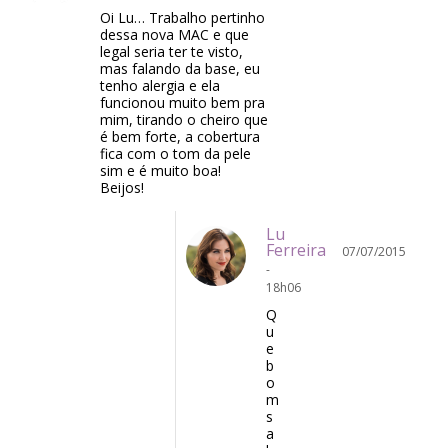
Oi Lu… Trabalho pertinho
dessa nova MAC e que
legal seria ter te visto,
mas falando da base, eu
tenho alergia e ela
funcionou muito bem pra
mim, tirando o cheiro que
é bem forte, a cobertura
fica com o tom da pele
sim e é muito boa!
Beijos!
Lu
Ferreira
07/07/2015
-
18h06
Q
u
e
b
o
m
s
a