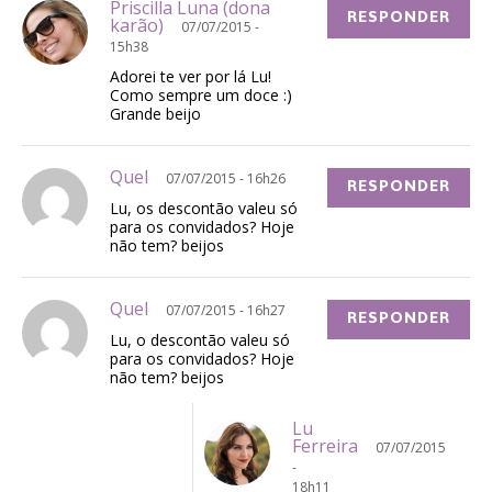
Priscilla Luna (dona
RESPONDER
karão)
07/07/2015 -
15h38
Adorei te ver por lá Lu!
Como sempre um doce :)
Grande beijo
Quel
07/07/2015 - 16h26
RESPONDER
Lu, os descontão valeu só
para os convidados? Hoje
não tem? beijos
Quel
07/07/2015 - 16h27
RESPONDER
Lu, o descontão valeu só
para os convidados? Hoje
não tem? beijos
Lu
Ferreira
07/07/2015
-
18h11