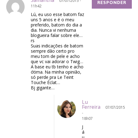
07/07/2015 -
RESPONDER
11h42
Lú, eu uso esse batom faz
uns 5 anos e é o meu
preferido, batom do dia a
dia. Nunca vi nenhuma
blogueira falar sobre ele…
rs
Suas indicações de batom
sempre dão certo pro
meu tom de pele e acho
que vc vai adorar o Twig…
A base eu tb tenho e acho
ótima. Na minha opinião,
só perde pra Le Teint
Touche Éclat…
Bj gigante…
Lu
Ferreira
07/07/2015
-
18h07
J
á
u