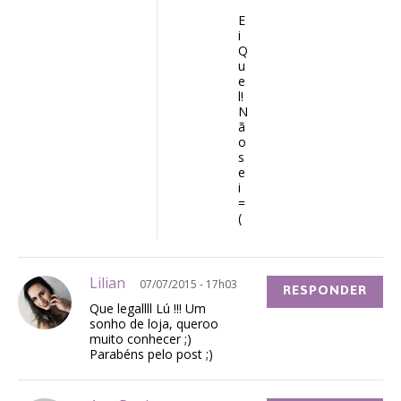
E
i
Q
u
e
l!
N
ã
o
s
e
i
=
(
Lilian
07/07/2015 - 17h03
RESPONDER
Que legallll Lú !!! Um
sonho de loja, queroo
muito conhecer ;)
Parabéns pelo post ;)