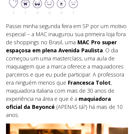
3
1
0
0
0
1
Passei minha segunda feira em SP por um motivo
especial – a MAC inaugurou sua primeira loja fora
de shoppings no Brasil, uma
MAC Pro super
espaçosa em plena Avenida Paulista
. O dia
começou um uma masterclass, uma aula de
maquiagem que a marca oferece a maquiadores
parceiros e que eu pude participar. A professora
era ninguém menos que
Francesca Tolot
,
maquiadora italiana com mais de 30 anos de
experiência na área e que é a
maquiadora
oficial da Beyoncé
(APENAS tá?) há mais de 10
anos.