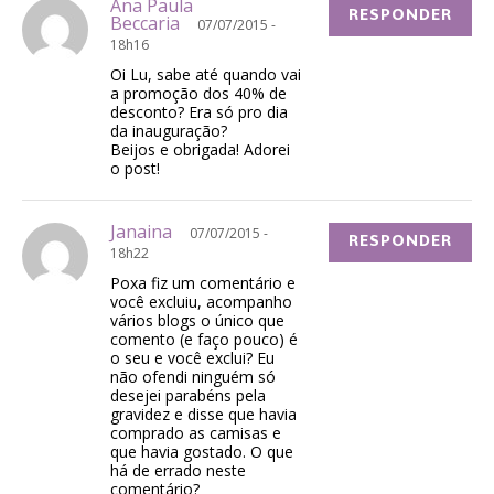
Ana Paula
RESPONDER
Beccaria
07/07/2015 -
18h16
Oi Lu, sabe até quando vai
a promoção dos 40% de
desconto? Era só pro dia
da inauguração?
Beijos e obrigada! Adorei
o post!
Janaina
07/07/2015 -
RESPONDER
18h22
Poxa fiz um comentário e
você excluiu, acompanho
vários blogs o único que
comento (e faço pouco) é
o seu e você exclui? Eu
não ofendi ninguém só
desejei parabéns pela
gravidez e disse que havia
comprado as camisas e
que havia gostado. O que
há de errado neste
comentário?