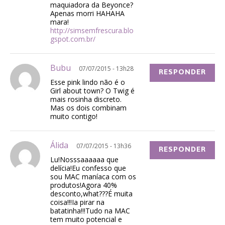
maquiadora da Beyonce?
Apenas morri HAHAHA
mara!
http://simsemfrescura.blo
gspot.com.br/
Bubu
07/07/2015 - 13h28
RESPONDER
Esse pink lindo não é o
Girl about town? O Twig é
mais rosinha discreto.
Mas os dois combinam
muito contigo!
Álida
07/07/2015 - 13h36
RESPONDER
Lu!Nosssaaaaaa que
delícia!Eu confesso que
sou MAC maníaca com os
produtos!Agora 40%
desconto,what???É muita
coisa!!!Ia pirar na
batatinha!!!Tudo na MAC
tem muito potencial e