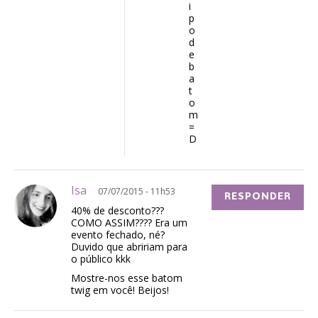
i
p
o
d
e
b
a
t
o
m
=
D
Isa
07/07/2015 - 11h53
RESPONDER
40% de desconto???
COMO ASSIM???? Era um
evento fechado, né?
Duvido que abririam para
o público kkk
Mostre-nos esse batom
twig em você! Beijos!