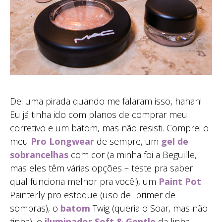
Dei uma pirada quando me falaram isso, hahah!
Eu já tinha ido com planos de comprar meu
corretivo e um batom, mas não resisti. Comprei o
meu
Pro Longwear
de sempre, um
gel de
sobrancelhas
com cor (a minha foi a Beguille,
mas eles têm várias opções – teste pra saber
qual funciona melhor pra você!), um
Paint Pot
Painterly pro estoque (uso de primer de
sombras), o
batom
Twig (queria o Soar, mas não
tinha), o
iluminador Soft & Gentle
da linha