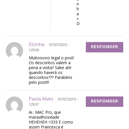
n
h
a
=
D
Elzinha
07/07/2015 -
RESPONDER
12h36
Muitooooo legal o post!
Os descontos valem a
pena a visita? Sabe até
quando haverá os
descontos??? Parabéns
pelo post!!!
Paola Alves
07/07/2015 -
RESPONDER
12h37
Ai.. MAC Pro, que
maravilhosidade
HEHEHEH <333 E como
assim Francesca é