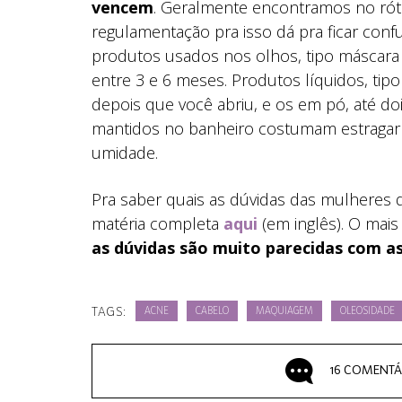
vencem
. Geralmente encontramos no rót
regulamentação pra isso dá pra ficar conf
produtos usados nos olhos, tipo máscara 
entre 3 e 6 meses. Produtos líquidos, t
depois que você abriu, e os em pó, até d
mantidos no banheiro costumam estragar 
umidade.
Pra saber quais as dúvidas das mulheres da
matéria completa
aqui
(em inglês). O mais
as dúvidas são muito parecidas com as
TAGS:
ACNE
CABELO
MAQUIAGEM
OLEOSIDADE
16 COMENTÁ