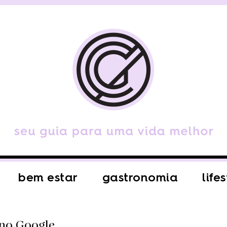
bem estar
gastronomia
life
 no Google