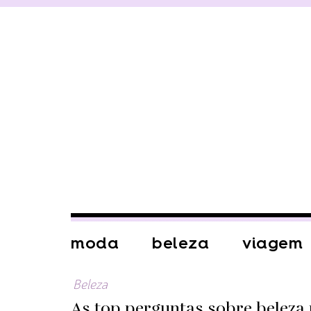
moda
beleza
viagem
Beleza
As top perguntas sobre beleza