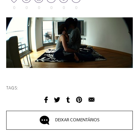
0
0
0
0
0
0
TAGS:
DEIXAR COMENTÁRIOS