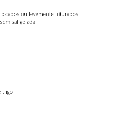
o
s picados ou levemente triturados
 sem sal gelada
 trigo