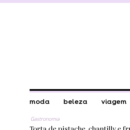
moda
beleza
viagem
Gastronomia
Torta de pistache, chantilly e 