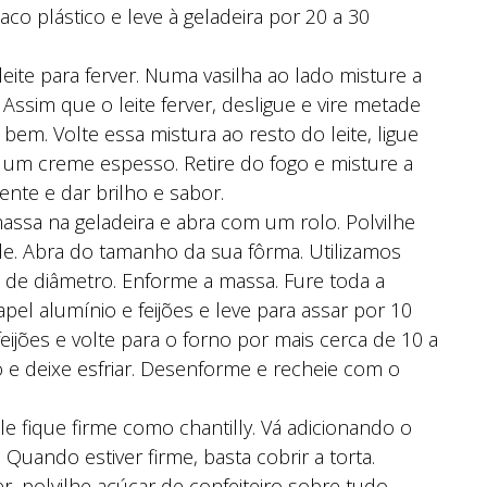
o plástico e leve à geladeira por 20 a 30
ite para ferver. Numa vasilha ao lado misture a
 Assim que o leite ferver, desligue e vire metade
bem. Volte essa mistura ao resto do leite, ligue
 um creme espesso. Retire do fogo e misture a
ente e dar brilho e sabor.
assa na geladeira e abra com um rolo. Polvilhe
e. Abra do tamanho da sua fôrma. Utilizamos
de diâmetro. Enforme a massa. Fure toda a
el alumínio e feijões e leve para assar por 10
eijões e volte para o forno por mais cerca de 10 a
o e deixe esfriar. Desenforme e recheie com o
le fique firme como chantilly. Vá adicionando o
uando estiver firme, basta cobrir a torta.
, polvilhe açúcar de confeiteiro sobre tudo.