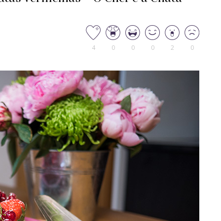
4
0
0
0
2
0