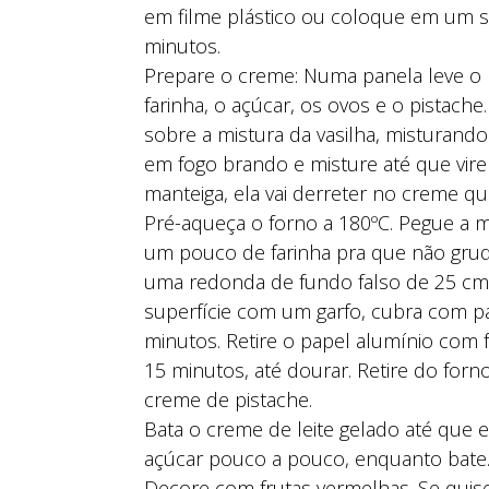
em filme plástico ou coloque em um sac
minutos.
Prepare o creme: Numa panela leve o le
farinha, o açúcar, os ovos e o pistache.
sobre a mistura da vasilha, misturando 
em fogo brando e misture até que vire
manteiga, ela vai derreter no creme qu
Pré-aqueça o forno a 180ºC. Pegue a m
um pouco de farinha pra que não grud
uma redonda de fundo falso de 25 cm 
superfície com um garfo, cubra com pap
minutos. Retire o papel alumínio com f
15 minutos, até dourar. Retire do forn
creme de pistache.
Bata o creme de leite gelado até que e
açúcar pouco a pouco, enquanto bate. Q
Decore com frutas vermelhas. Se quiser