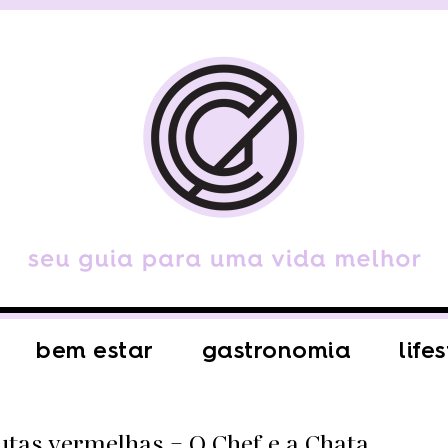
bem estar
gastronomia
life
frutas vermelhas – O Chef e a Chata