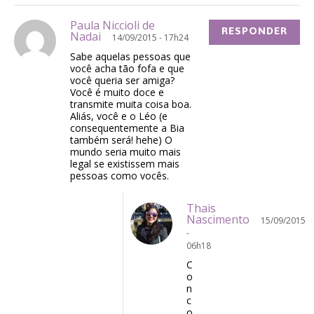
Paula Niccioli de
RESPONDER
Nadai
14/09/2015 - 17h24
Sabe aquelas pessoas que
você acha tão fofa e que
você queria ser amiga?
Você é muito doce e
transmite muita coisa boa.
Aliás, você e o Léo (e
consequentemente a Bia
também será! hehe) O
mundo seria muito mais
legal se existissem mais
pessoas como vocês.
Thais
Nascimento
15/09/2015
-
06h18
C
o
n
c
o