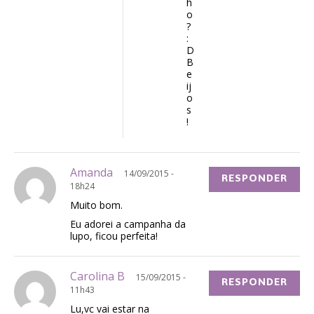
h
o
?
:
D
B
e
ij
o
s
!
Amanda
14/09/2015 -
RESPONDER
18h24
Muito bom.
Eu adorei a campanha da
lupo, ficou perfeita!
Carolina B
15/09/2015 -
RESPONDER
11h43
Lu,vc vai estar na