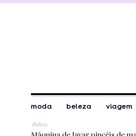
moda
beleza
viagem
Beleza
Máquina de lavar pincéis de mak