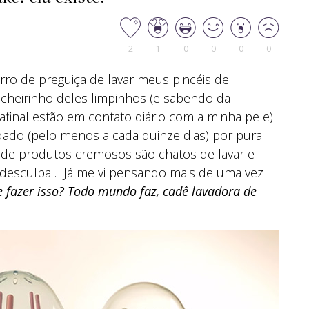
2
1
0
0
0
0
ro de preguiça de lavar meus pincéis de
heirinho deles limpinhos (e sabendo da
 afinal estão em contato diário com a minha pele)
do (pelo menos a cada quinze dias) por pura
s de produtos cremosos são chatos de lavar e
 desculpa… Já me vi pensando mais de uma vez
e fazer isso? Todo mundo faz, cadê lavadora de