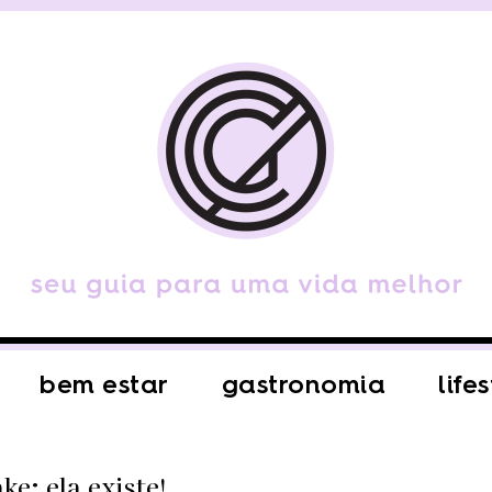
bem estar
gastronomia
life
e: ela existe!