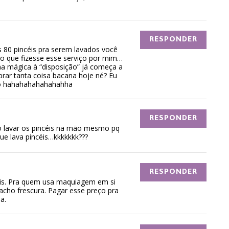
RESPONDER
 80 pincéis pra serem lavados você
go que fizesse esse serviço por mim…
 mágica à “disposição” já começa a
rar tanta coisa bacana hoje né? Eu
so hahahahahahahahha
RESPONDER
ro lavar os pincéis na mão mesmo pq
ue lava pincéis…kkkkkkk???
RESPONDER
ais. Pra quem usa maquiagem em si
acho frescura. Pagar esse preço pra
a.