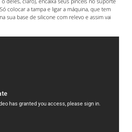
o deles, claro), encaixa seus pincéis no suporte
 Só colocar a tampa e ligar a máquina, que tem
na sua base de silicone com relevo e assim vai