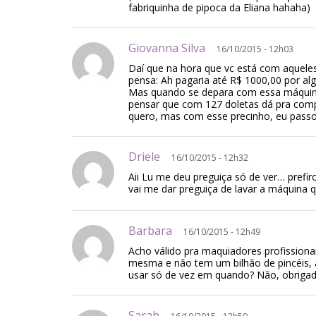
fabriquinha de pipoca da Eliana hahaha)
Giovanna Silva
16/10/2015 - 12h03
Daí que na hora que vc está com aqueles
pensa: Ah pagaria até R$ 1000,00 por al
Mas quando se depara com essa máquina
pensar que com 127 doletas dá pra comp
quero, mas com esse precinho, eu pas
Driele
16/10/2015 - 12h32
Aii Lu me deu preguiça só de ver… prefi
vai me dar preguiça de lavar a máquina q
Barbara
16/10/2015 - 12h49
Acho válido pra maquiadores profission
mesma e não tem um bilhão de pincéis, 
usar só de vez em quando? Não, obrigad
Sarah