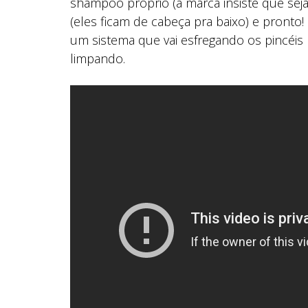
shampoo próprio (a marca insiste que seja 
(eles ficam de cabeça pra baixo) e pronto!
um sistema que vai esfregando os pincéis 
limpando.