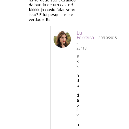
da bunda de um castor!
Kkkkk ja ouviu falar sobre
isso? E fui pesquisar e é
verdade! Rs
Lu
Ferreira
30/10/2015
-
23h13
K
k
k
t
á
d
o
i
d
a
S
il
v
i
a