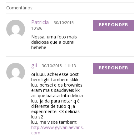
Comentários:
Patricia
30/10/2015 -
RESPONDER
10h36
Nossa, uma foto mais
deliciosa que a outra!
hehehe
gil
30/10/2015 - 11h13
RESPONDER
oi luuu, achei esse post
bem light tambem kkkk
luu, pensei q os brownies
eram mais saudaveis kk
aiii que batata frita delicia
luu, ja da para notar q é
diferente de tudo q ja
experimentei <3 delicias
luu s2
luu, me visite tambem:
http://www.gylvaniaevans.
com