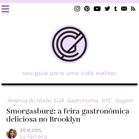
América do Norte
,
EUA
,
Gastronomia
,
NYC
,
Viagem
Smorgasburg: a feira gastronômica
deliciosa no Brooklyn
30.10.2015
Lu Ferreira