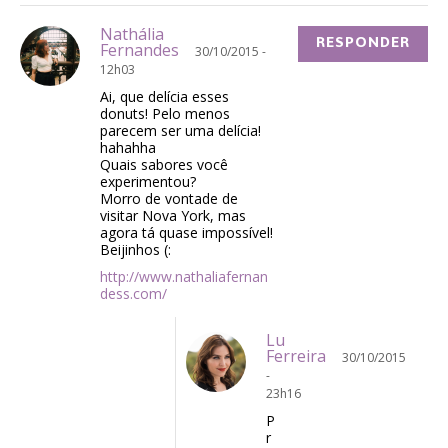
Nathália
RESPONDER
Fernandes
30/10/2015 -
12h03
Ai, que delícia esses
donuts! Pelo menos
parecem ser uma delícia!
hahahha
Quais sabores você
experimentou?
Morro de vontade de
visitar Nova York, mas
agora tá quase impossível!
Beijinhos (:
http://www.nathaliafernan
dess.com/
Lu
Ferreira
30/10/2015
-
23h16
P
r