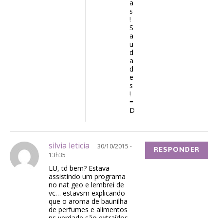
a
s
!
S
a
u
d
a
d
e
s
!
=
D
silvia leticia
30/10/2015 -
RESPONDER
13h35
LU, td bem? Estava
assistindo um programa
no nat geo e lembrei de
vc… estavsm explicando
que o aroma de baunilha
de perfumes e alimentos
ns verdade são extraídos