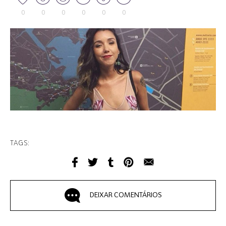
0
0
0
0
0
0
TAGS:
DEIXAR COMENTÁRIOS