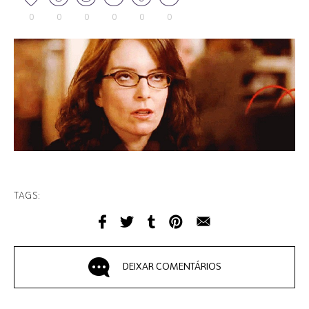
0
0
0
0
0
0
TAGS:
DEIXAR COMENTÁRIOS