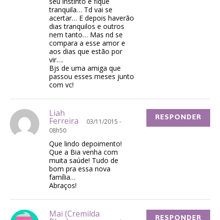
seu instinto e fique
tranquila… Td vai se
acertar… E depois haverão
dias tranquilos e outros
nem tanto… Mas nd se
compara a esse amor e
aos dias que estão por
vir….
Bjs de uma amiga que
passou esses meses junto
com vc!
Liah
RESPONDER
Ferreira
03/11/2015 -
08h50
Que lindo depoimento!
Que a Bia venha com
muita saúde! Tudo de
bom pra essa nova
família…
Abraços!
Mai (Cremilda
RESPONDER