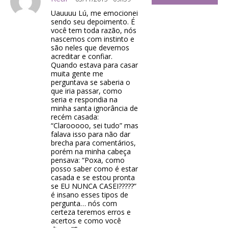
Uauuuu Lú, me emocionei
sendo seu depoimento. É
você tem toda razão, nós
nascemos com instinto e
são neles que devemos
acreditar e confiar.
Quando estava para casar
muita gente me
perguntava se saberia o
que iria passar, como
seria e respondia na
minha santa ignorância de
recém casada:
“Clarooooo, sei tudo” mas
falava isso para não dar
brecha para comentários,
porém na minha cabeça
pensava: “Poxa, como
posso saber como é estar
casada e se estou pronta
se EU NUNCA CASEI?????”
é insano esses tipos de
pergunta… nós com
certeza teremos erros e
acertos e como você