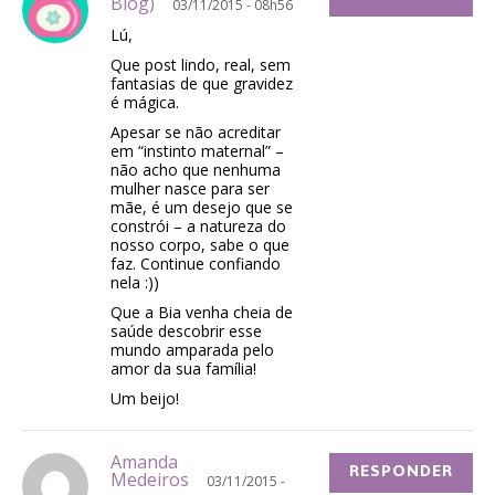
Blog)
03/11/2015 - 08h56
Lú,
Que post lindo, real, sem
fantasias de que gravidez
é mágica.
Apesar se não acreditar
em “instinto maternal” –
não acho que nenhuma
mulher nasce para ser
mãe, é um desejo que se
constrói – a natureza do
nosso corpo, sabe o que
faz. Continue confiando
nela :))
Que a Bia venha cheia de
saúde descobrir esse
mundo amparada pelo
amor da sua família!
Um beijo!
Amanda
RESPONDER
Medeiros
03/11/2015 -