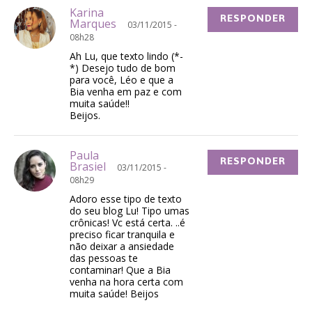
Karina
RESPONDER
Marques
03/11/2015 -
08h28
Ah Lu, que texto lindo (*-
*) Desejo tudo de bom
para você, Léo e que a
Bia venha em paz e com
muita saúde!!
Beijos.
Paula
RESPONDER
Brasiel
03/11/2015 -
08h29
Adoro esse tipo de texto
do seu blog Lu! Tipo umas
crônicas! Vc está certa. ..é
preciso ficar tranquila e
não deixar a ansiedade
das pessoas te
contaminar! Que a Bia
venha na hora certa com
muita saúde! Beijos