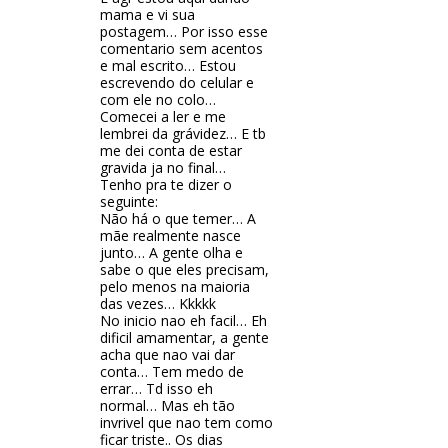
mama e vi sua
postagem… Por isso esse
comentario sem acentos
e mal escrito… Estou
escrevendo do celular e
com ele no colo…
Comecei a ler e me
lembrei da grávidez… E tb
me dei conta de estar
gravida ja no final…
Tenho pra te dizer o
seguinte:
Não há o que temer… A
mãe realmente nasce
junto… A gente olha e
sabe o que eles precisam,
pelo menos na maioria
das vezes… Kkkkk
No inicio nao eh facil… Eh
dificil amamentar, a gente
acha que nao vai dar
conta… Tem medo de
errar… Td isso eh
normal… Mas eh tão
invrivel que nao tem como
ficar triste.. Os dias