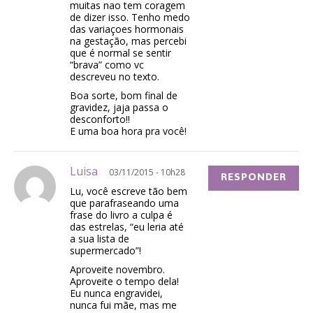
muitas nao tem coragem
de dizer isso. Tenho medo
das variaçoes hormonais
na gestação, mas percebi
que é normal se sentir
“brava” como vc
descreveu no texto.
Boa sorte, bom final de
gravidez, jaja passa o
desconforto!!
E uma boa hora pra você!
Luisa
03/11/2015 - 10h28
RESPONDER
Lu, você escreve tão bem
que parafraseando uma
frase do livro a culpa é
das estrelas, “eu leria até
a sua lista de
supermercado”!
Aproveite novembro.
Aproveite o tempo dela!
Eu nunca engravidei,
nunca fui mãe, mas me