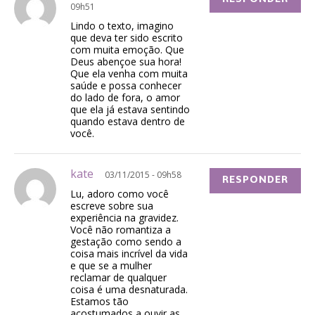
09h51
Lindo o texto, imagino
que deva ter sido escrito
com muita emoção. Que
Deus abençoe sua hora!
Que ela venha com muita
saúde e possa conhecer
do lado de fora, o amor
que ela já estava sentindo
quando estava dentro de
você.
kate
03/11/2015 - 09h58
RESPONDER
Lu, adoro como você
escreve sobre sua
experiência na gravidez.
Você não romantiza a
gestação como sendo a
coisa mais incrível da vida
e que se a mulher
reclamar de qualquer
coisa é uma desnaturada.
Estamos tão
acostumados a ouvir as