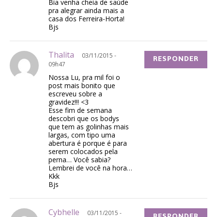
Bia venha cheia de saúde
pra alegrar ainda mais a
casa dos Ferreira-Horta!
Bjs
Thalita
03/11/2015 -
RESPONDER
09h47
Nossa Lu, pra mil foi o
post mais bonito que
escreveu sobre a
gravidez!!! <3
Esse fim de semana
descobri que os bodys
que tem as golinhas mais
largas, com tipo uma
abertura é porque é para
serem colocados pela
perna… Você sabia?
Lembrei de você na hora…
Kkk
Bjs
Cybhelle
03/11/2015 -
RESPONDER