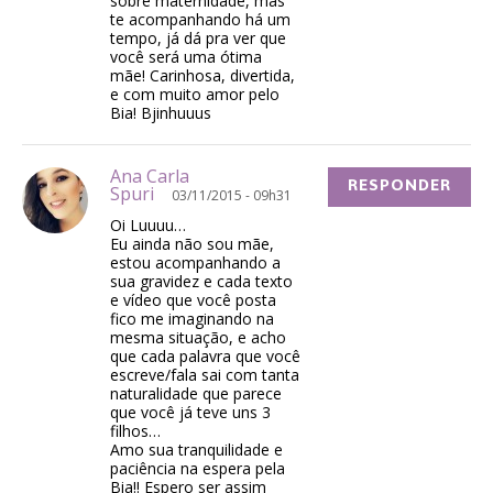
sobre maternidade, mas
te acompanhando há um
tempo, já dá pra ver que
você será uma ótima
mãe! Carinhosa, divertida,
e com muito amor pelo
Bia! Bjinhuuus
Ana Carla
RESPONDER
Spuri
03/11/2015 - 09h31
Oi Luuuu…
Eu ainda não sou mãe,
estou acompanhando a
sua gravidez e cada texto
e vídeo que você posta
fico me imaginando na
mesma situação, e acho
que cada palavra que você
escreve/fala sai com tanta
naturalidade que parece
que você já teve uns 3
filhos…
Amo sua tranquilidade e
paciência na espera pela
Bia!! Espero ser assim