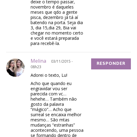
deixe o tempo passar,
novembro é daqueles
meses que qdo a gente
pisca, dezembro já tá aí
batendo na porta. Seja dia
3, dia 15,dia 29, Bia vai
chegar no momento certo
e você estará preparada
para recebê-la.
Melina
03/11/2015 -
RESPONDER
08h23
Adorei o texto, Lu!
Acho que quando eu
engravidar vou ser
parecida com vc…
hehehe… Também não
gosto da palavra
“mágico”… Acho que
surreal se encaixa melhor
mesmo… São mtas
mudanças “estranhas”
acontecendo, uma pessoa
se formando dentro de