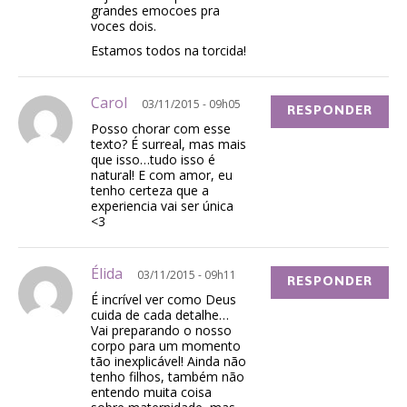
grandes emocoes pra
voces dois.
Estamos todos na torcida!
Carol
03/11/2015 - 09h05
RESPONDER
Posso chorar com esse
texto? É surreal, mas mais
que isso…tudo isso é
natural! E com amor, eu
tenho certeza que a
experiencia vai ser única
<3
Élida
03/11/2015 - 09h11
RESPONDER
É incrível ver como Deus
cuida de cada detalhe…
Vai preparando o nosso
corpo para um momento
tão inexplicável! Ainda não
tenho filhos, também não
entendo muita coisa