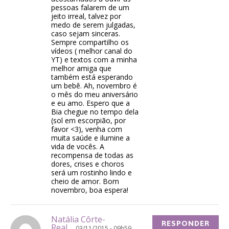
pessoas falarem de um
jeito irreal, talvez por
medo de serem julgadas,
caso sejam sinceras.
Sempre compartilho os
vídeos ( melhor canal do
YT) e textos com a minha
melhor amiga que
também está esperando
um bebê. Ah, novembro é
o mês do meu aniversário
e eu amo. Espero que a
Bia chegue no tempo dela
(sol em escorpião, por
favor <3), venha com
muita saúde e ilumine a
vida de vocês. A
recompensa de todas as
dores, crises e choros
será um rostinho lindo e
cheio de amor. Bom
novembro, boa espera!
Natália Côrte-
RESPONDER
Real
03/11/2015 - 09h59