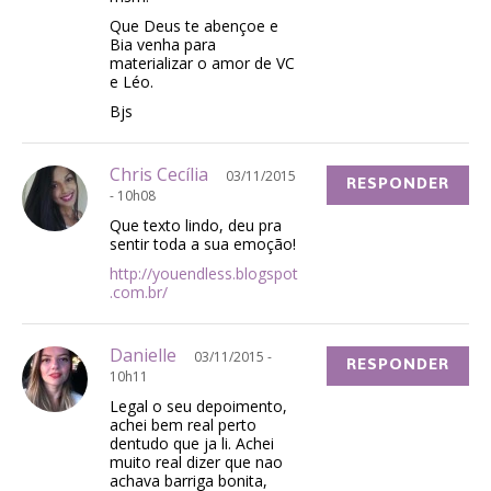
Que Deus te abençoe e
Bia venha para
materializar o amor de VC
e Léo.
Bjs
Chris Cecília
03/11/2015
RESPONDER
- 10h08
Que texto lindo, deu pra
sentir toda a sua emoção!
http://youendless.blogspot
.com.br/
Danielle
03/11/2015 -
RESPONDER
10h11
Legal o seu depoimento,
achei bem real perto
dentudo que ja li. Achei
muito real dizer que nao
achava barriga bonita,