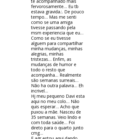
te acompanhado mais
fervorosamente… Eu tb
estava gravida.:. De pouco
tempo… Mas me senti
como se uma amiga
tivesse passando pela
msm experiencia que eu…
Como se eu tivesse
alguem para compartilhar
minha mudanças, minhas
alegrias, minhas
tristezas… Enfim, as
mudanças de humor e
todo o resto que
acompanha… Realmente
são semanas surreais…
Não ha outra palavra… Eh
incrivel…
Hj meu pequeno Davi esta
aqui no meu colo… Não
quis esperar… Acho que
puxou a mãe. Nasceu de
35 semanas. Veio lindo e
com toda saúde… Foi
direto para o quarto junto
cmg…
E agr estou aqui dando