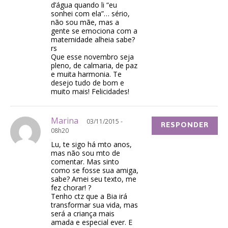
d’água quando li “eu
sonhei com ela”… sério,
não sou mãe, mas a
gente se emociona com a
maternidade alheia sabe?
rs
Que esse novembro seja
pleno, de calmaria, de paz
e muita harmonia. Te
desejo tudo de bom e
muito mais! Felicidades!
Marina
03/11/2015 -
RESPONDER
08h20
Lu, te sigo há mto anos,
mas não sou mto de
comentar. Mas sinto
como se fosse sua amiga,
sabe? Amei seu texto, me
fez chorar! ?
Tenho ctz que a Bia irá
transformar sua vida, mas
será a criança mais
amada e especial ever. E