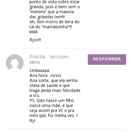
ponto de vista sobre estar
grávida, pois é bem sem o
“mimimi” que a maioria
das grávidas tem!!!
Ah, tbm morro de birra do
tal do “mamãezinha”!!!
kkkk
Bjos!!!
Priscila
03/11/2015 -
RESPONDER
08h26
Lindaaaaa.
Boa hora…rsrsrs
Boa sorte, que ela venha
cheia de saúde e que
traga ainda mais felicidade
a vcs.
PS. Qdo nasce um filho
nasce uma mãe, e que
seja assim pra VC e pra
mim qdo for minha vez. ?
Bjs