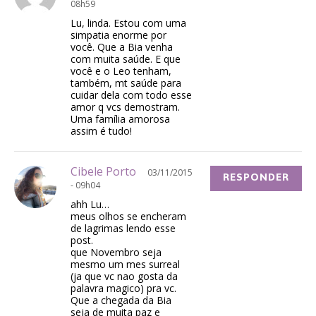
08h59
Lu, linda. Estou com uma
simpatia enorme por
você. Que a Bia venha
com muita saúde. E que
você e o Leo tenham,
também, mt saúde para
cuidar dela com todo esse
amor q vcs demostram.
Uma família amorosa
assim é tudo!
Cibele Porto
03/11/2015
RESPONDER
- 09h04
ahh Lu…
meus olhos se encheram
de lagrimas lendo esse
post.
que Novembro seja
mesmo um mes surreal
(ja que vc nao gosta da
palavra magico) pra vc.
Que a chegada da Bia
seja de muita paz e