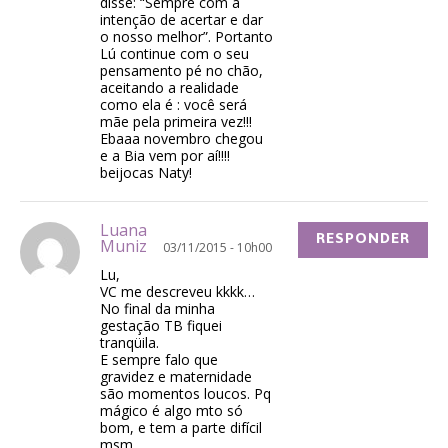
disse: “Sempre com a
intenção de acertar e dar
o nosso melhor”. Portanto
Lú continue com o seu
pensamento pé no chão,
aceitando a realidade
como ela é : você será
mãe pela primeira vez!!!
Ebaaa novembro chegou
e a Bia vem por aí!!!!
beijocas Naty!
Luana
RESPONDER
Muniz
03/11/2015 - 10h00
Lu,
VC me descreveu kkkk…
No final da minha
gestação TB fiquei
tranqüila.
E sempre falo que
gravidez e maternidade
são momentos loucos. Pq
mágico é algo mto só
bom, e tem a parte difícil
msm.