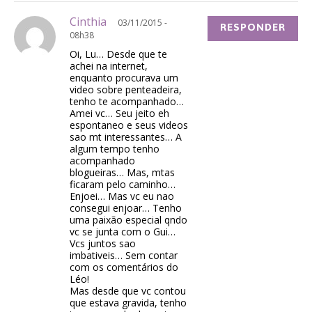
Cinthia
03/11/2015 -
RESPONDER
08h38
Oi, Lu… Desde que te
achei na internet,
enquanto procurava um
video sobre penteadeira,
tenho te acompanhado…
Amei vc… Seu jeito eh
espontaneo e seus videos
sao mt interessantes… A
algum tempo tenho
acompanhado
blogueiras… Mas, mtas
ficaram pelo caminho…
Enjoei… Mas vc eu nao
consegui enjoar… Tenho
uma paixão especial qndo
vc se junta com o Gui…
Vcs juntos sao
imbativeis… Sem contar
com os comentários do
Léo!
Mas desde que vc contou
que estava gravida, tenho