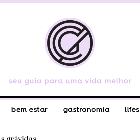
bem estar
gastronomia
life
as grávidas