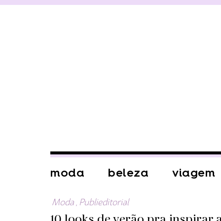
moda
beleza
viagem
Moda
,
Publieditorial
10 looks de verão pra inspirar 