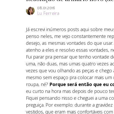
08.01.2016
Lu Ferreira
Já escrevi inúmeros posts aqui sobre meu
penso neles, me vejo constantemente re
desejo, as mesmas vontades do que usar
atenho a eles e resolvo essas vontades, n
Fui parar pra pensar que tenho vontade 
uma, não duas, mas umas quatro vezes ao an
vezes que vou olhando as peças e chego 
mesmo sem espaço pra colocar mais um mí
roupa, né?
Porque será então que eu c
eu curto na hora mas depois de pouco te
Fiquei pensando nisso e cheguei a uma con
preguiça. Por exemplo: durante a gravide
vestidos, que eram mais confortáveis com 