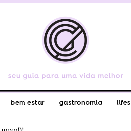
bem estar
gastronomia
life
 novo!)!