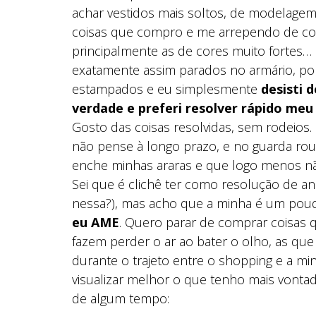
achar vestidos mais soltos, de modelage
coisas que compro e me arrependo de c
principalmente as de cores muito fortes…
exatamente assim parados no armário, por
estampados e eu simplesmente
desisti 
verdade e preferi resolver rápido me
Gosto das coisas resolvidas, sem rodeios.
não pense à longo prazo, e no guarda r
enche minhas araras e que logo menos nã
Sei que é clichê ter como resolução de 
nessa?), mas acho que a minha é um pouq
eu AME
. Quero parar de comprar coisas
fazem perder o ar ao bater o olho, as que
durante o trajeto entre o shopping e a min
visualizar melhor o que tenho mais vonta
de algum tempo: