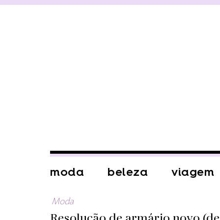
moda
beleza
viagem
Moda
Resolução de armário novo (de