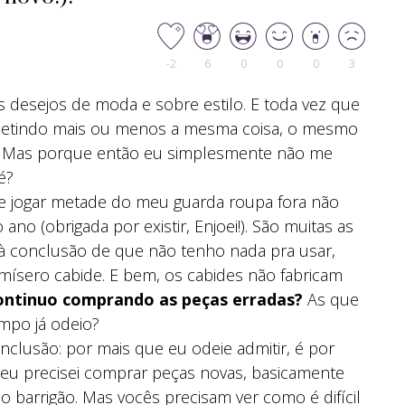
-2
6
0
0
0
3
s desejos de moda e sobre estilo. E toda vez que
petindo mais ou menos a mesma coisa, o mesmo
. Mas porque então eu simplesmente não me
é?
de jogar metade do meu guarda roupa fora não
o (obrigada por existir, Enjoei!). São muitas as
à conclusão de que não tenho nada pra usar,
sero cabide. E bem, os cabides não fabricam
ontinuo comprando as peças erradas?
As que
mpo já odeio?
clusão: por mais que eu odeie admitir, é por
z eu precisei comprar peças novas, basicamente
o barrigão. Mas vocês precisam ver como é difícil