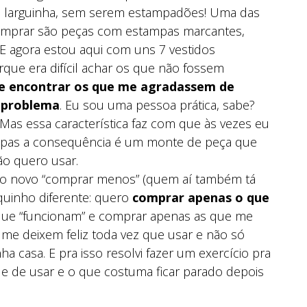
m larguinha, sem serem estampadões! Uma das
omprar são peças com estampas marcantes,
 E agora estou aqui com uns 7 vestidos
que era difícil achar os que não fossem
de encontrar os que me agradassem de
u problema
. Eu sou uma pessoa prática, sabe?
 Mas essa característica faz com que às vezes eu
oupas a consequência é um monte de peça que
o quero usar.
ano novo “comprar menos” (quem aí também tá
uinho diferente: quero
comprar apenas o que
 que “funcionam” e comprar apenas as que me
 me deixem feliz toda vez que usar e não só
ha casa. E pra isso resolvi fazer um exercício pra
de de usar e o que costuma ficar parado depois