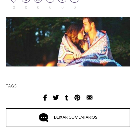
0
0
0
0
0
0
TAGS:
DEIXAR COMENTÁRIOS