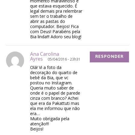
momento maravilhoso e
que estava esquecido. É
legal demais pra relembrar
sem ter o trabalho de
abrir as pastas do
computador. Beijos! Fica
com Deus! Parabéns pela
Bia linda!!! Adoro seu blog!
Ana Carolina
RESPONDER
Ayres
05/04/2016 - 23h31
Olá! Vi a foto da
decoração do quarto de
bebê da Bia, que vc
postou no Instagram.
Queria muito saber de
onde é o papel de parede
cinza com branco? Achei
que era da Pakattuti mas
ela me informou que não
era…
Muito obrigada pela
atenção!!!
Beijos!