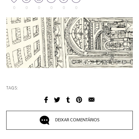
0
0
0
0
0
0
TAGS:
DEIXAR COMENTÁRIOS