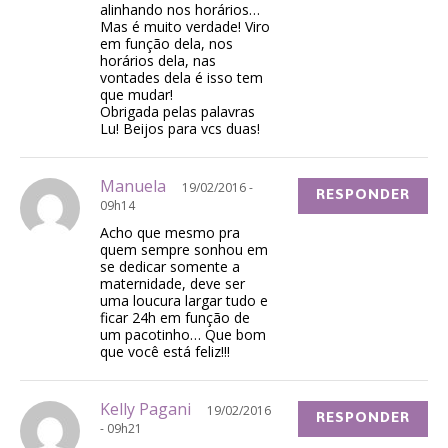
alinhando nos horários…
Mas é muito verdade! Viro
em função dela, nos
horários dela, nas
vontades dela é isso tem
que mudar!
Obrigada pelas palavras
Lu! Beijos para vcs duas!
Manuela
19/02/2016 -
RESPONDER
09h14
Acho que mesmo pra
quem sempre sonhou em
se dedicar somente a
maternidade, deve ser
uma loucura largar tudo e
ficar 24h em função de
um pacotinho… Que bom
que você está feliz!!!
Kelly Pagani
19/02/2016
RESPONDER
- 09h21