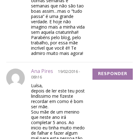
ótimas semanas e
semanas que não são tao
boas assim…mas o “tudo
passa” é uma grande
verdade. E hoje não
imagino mais a minha vida
sem aquela criaturinha!!
Parabéns pelo blog, pelo
trabalho, por essa mãe
incrível que você é!! Te
admiro muito mais agora!
Ana Pires
19/02/2016 -
RESPONDER
08h16
Luísa,
depois de ler este teu post
lindíssimo me fizeste
recordar em como é bom
ser mãe.
Sou mãe de um menino
que neste ano irá
completar 5 anos. Ao
inicio eu tinha muito medo
de falhar e fazer algum
mal para esta pessoa tão