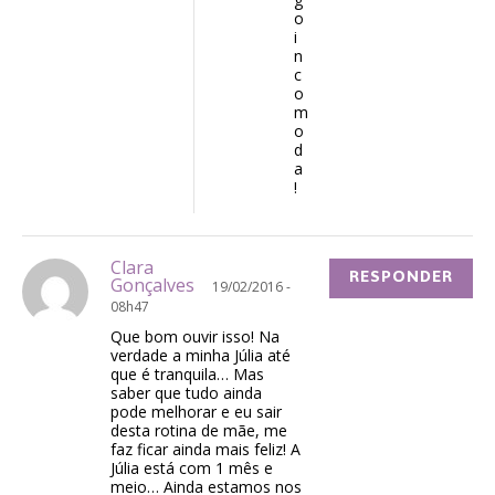
o
i
n
c
o
m
o
d
a
!
Clara
RESPONDER
Gonçalves
19/02/2016 -
08h47
Que bom ouvir isso! Na
verdade a minha Júlia até
que é tranquila… Mas
saber que tudo ainda
pode melhorar e eu sair
desta rotina de mãe, me
faz ficar ainda mais feliz! A
Júlia está com 1 mês e
meio… Ainda estamos nos