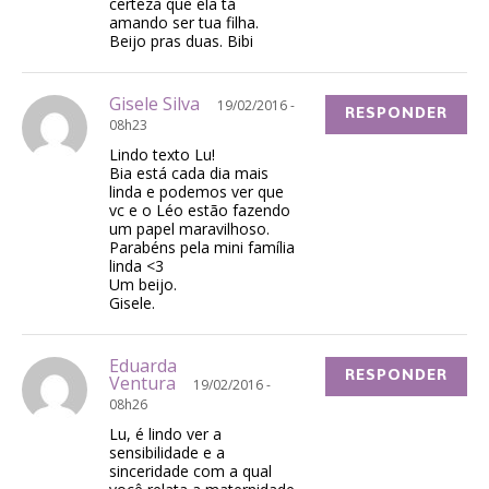
certeza que ela tá
amando ser tua filha.
Beijo pras duas. Bibi
Gisele Silva
19/02/2016 -
RESPONDER
08h23
Lindo texto Lu!
Bia está cada dia mais
linda e podemos ver que
vc e o Léo estão fazendo
um papel maravilhoso.
Parabéns pela mini família
linda <3
Um beijo.
Gisele.
Eduarda
RESPONDER
Ventura
19/02/2016 -
08h26
Lu, é lindo ver a
sensibilidade e a
sinceridade com a qual