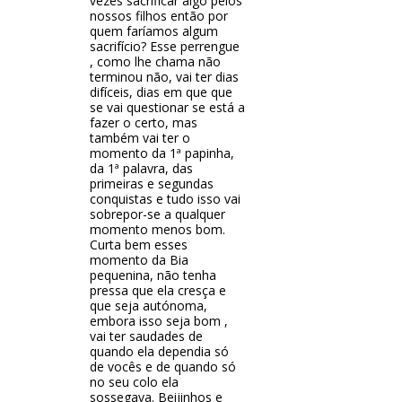
vezes sacrificar algo pelos
nossos filhos então por
quem faríamos algum
sacrifício? Esse perrengue
, como lhe chama não
terminou não, vai ter dias
difíceis, dias em que que
se vai questionar se está a
fazer o certo, mas
também vai ter o
momento da 1ª papinha,
da 1ª palavra, das
primeiras e segundas
conquistas e tudo isso vai
sobrepor-se a qualquer
momento menos bom.
Curta bem esses
momento da Bia
pequenina, não tenha
pressa que ela cresça e
que seja autónoma,
embora isso seja bom ,
vai ter saudades de
quando ela dependia só
de vocês e de quando só
no seu colo ela
sossegava. Beijinhos e