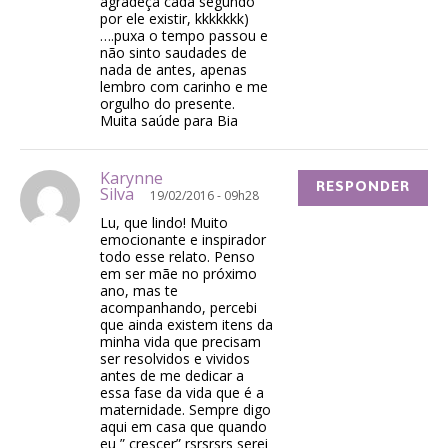
agradeça cada segundo
por ele existir, kkkkkkk)
….puxa o tempo passou e
não sinto saudades de
nada de antes, apenas
lembro com carinho e me
orgulho do presente.
Muita saúde para Bia
Karynne
RESPONDER
Silva
19/02/2016 - 09h28
Lu, que lindo! Muito
emocionante e inspirador
todo esse relato. Penso
em ser mãe no próximo
ano, mas te
acompanhando, percebi
que ainda existem itens da
minha vida que precisam
ser resolvidos e vividos
antes de me dedicar a
essa fase da vida que é a
maternidade. Sempre digo
aqui em casa que quando
eu ” crescer” rsrsrsrs serei