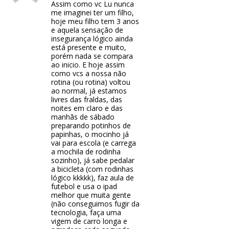
Assim como vc Lu nunca
me imaginei ter um filho,
hoje meu filho tem 3 anos
e aquela sensação de
insegurança lógico ainda
está presente e muito,
porém nada se compara
ao inicio. E hoje assim
como vcs a nossa não
rotina (ou rotina) voltou
ao normal, já estamos
livres das fraldas, das
noites em claro e das
manhãs de sábado
preparando potinhos de
papinhas, o mocinho já
vai para escola (e carrega
a mochila de rodinha
sozinho), já sabe pedalar
a bicicleta (com rodinhas
lógico kkkkk), faz aula de
futebol e usa o ipad
melhor que muita gente
(não conseguimos fugir da
tecnologia, faça uma
vigem de carro longa e