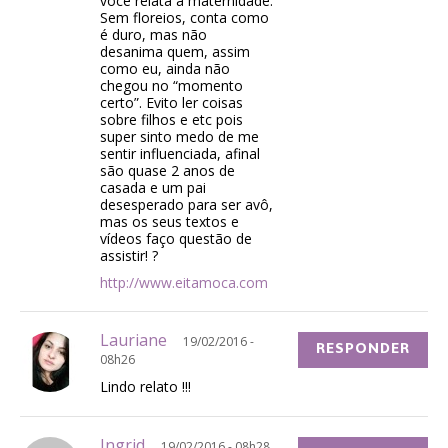
você relata a maternidade.
Sem floreios, conta como
é duro, mas não
desanima quem, assim
como eu, ainda não
chegou no “momento
certo”. Evito ler coisas
sobre filhos e etc pois
super sinto medo de me
sentir influenciada, afinal
são quase 2 anos de
casada e um pai
desesperado para ser avô,
mas os seus textos e
vídeos faço questão de
assistir! ?
http://www.eitamoca.com
Lauriane
19/02/2016 -
RESPONDER
08h26
Lindo relato !!!
Ingrid
19/02/2016 - 08h28