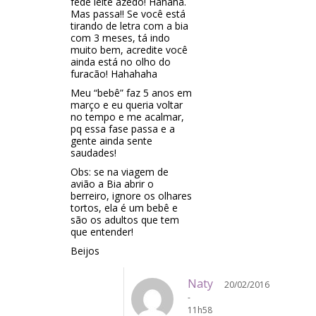
fede leite azedo! Hahaha.
Mas passa!! Se você está
tirando de letra com a bia
com 3 meses, tá indo
muito bem, acredite você
ainda está no olho do
furacão! Hahahaha
Meu “bebê” faz 5 anos em
março e eu queria voltar
no tempo e me acalmar,
pq essa fase passa e a
gente ainda sente
saudades!
Obs: se na viagem de
avião a Bia abrir o
berreiro, ignore os olhares
tortos, ela é um bebê e
são os adultos que tem
que entender!
Beijos
Naty
20/02/2016
-
11h58