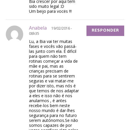
Bia crescer por aqui tem
sido muito legal :D
Um beijo para vocës !!!
Anabela
19/02/2016 -
RESPONDER
08h35
Lu, a Bia vai ter muitas
fases e vocês vão passá-
las junto com ela. É dificil
para quem não tem
rotinas começar a vida de
mãe e pai, mas as
crianças precisam de
rotinas para se sentirem
seguras e vai matar-me
por dizer isto, mas nós é
que temos de nos adaptar
a eles e isso não é nos
anularmos , é antes
recebe-los bem neste
nosso mundo é dar-lhes
segurança para no futuro
serem autónomos.Se não
somos capazes de por