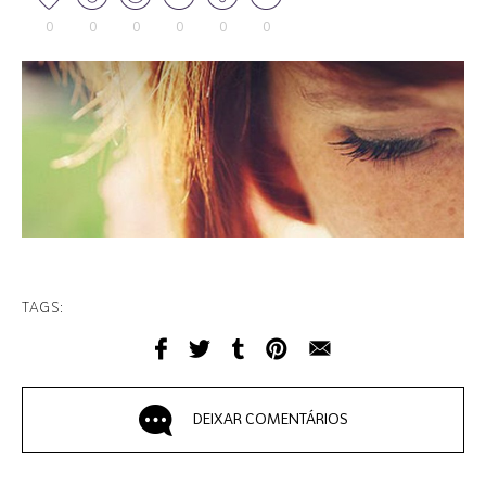
0
0
0
0
0
0
TAGS:
DEIXAR COMENTÁRIOS