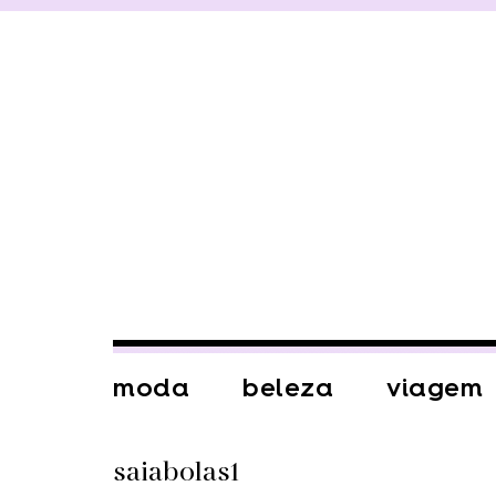
moda
beleza
viagem
saiabolas1