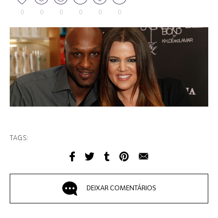
0
0
0
0
0
0
TAGS:
DEIXAR COMENTÁRIOS