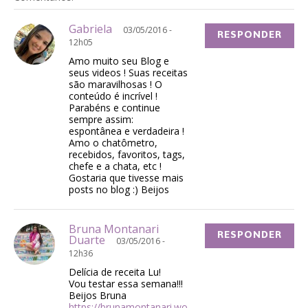
Gabriela
03/05/2016 -
RESPONDER
12h05
Amo muito seu Blog e
seus videos ! Suas receitas
são maravilhosas ! O
conteúdo é incrível !
Parabéns e continue
sempre assim:
espontânea e verdadeira !
Amo o chatômetro,
recebidos, favoritos, tags,
chefe e a chata, etc !
Gostaria que tivesse mais
posts no blog :) Beijos
Bruna Montanari
RESPONDER
Duarte
03/05/2016 -
12h36
Delícia de receita Lu!
Vou testar essa semana!!!
Beijos Bruna
https://brunamontanari.wo