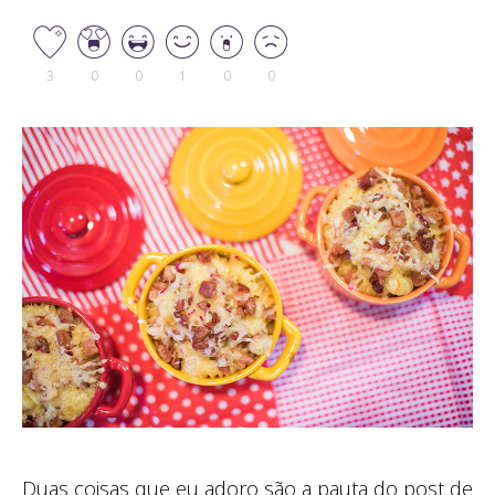
3
0
0
1
0
0
Duas coisas que eu adoro são a pauta do post de