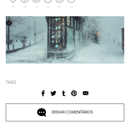
0
0
0
0
0
0
TAGS:
DEIXAR COMENTÁRIOS