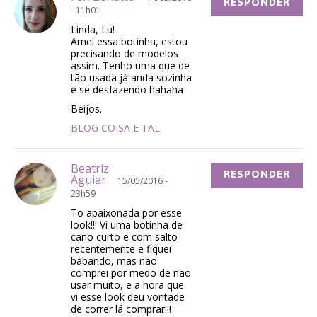
RESPONDER
- 11h01
Linda, Lu!
Amei essa botinha, estou
precisando de modelos
assim. Tenho uma que de
tão usada já anda sozinha
e se desfazendo hahaha
Beijos.
BLOG COISA E TAL
Beatriz
RESPONDER
Aguiar
15/05/2016 -
23h59
To apaixonada por esse
look!!! Vi uma botinha de
cano curto e com salto
recentemente e fiquei
babando, mas não
comprei por medo de não
usar muito, e a hora que
vi esse look deu vontade
de correr lá comprar!!!