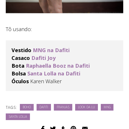
Tô usando:
Vestido
MNG na Dafiti
Casaco
Dafiti Joy
Bota
Raphaella Booz na Dafiti
Bolsa
Santa Lolla na Dafiti
Óculos
Karen Walker
TAGS:
BOHO
DAFITI
FRANJAS
LOOK DA LU
MNG
SANTA LOLLA