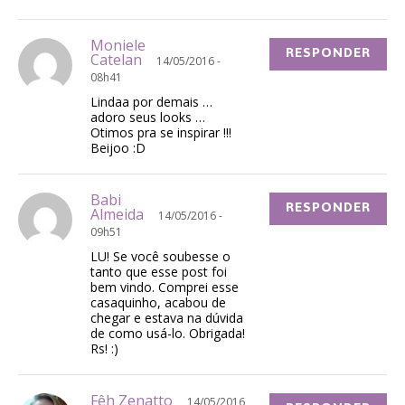
Moniele
RESPONDER
Catelan
14/05/2016 -
08h41
Lindaa por demais …
adoro seus looks …
Otimos pra se inspirar !!!
Beijoo :D
Babi
RESPONDER
Almeida
14/05/2016 -
09h51
LU! Se você soubesse o
tanto que esse post foi
bem vindo. Comprei esse
casaquinho, acabou de
chegar e estava na dúvida
de como usá-lo. Obrigada!
Rs! :)
Fêh Zenatto
14/05/2016