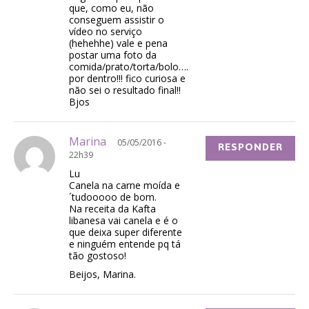
que, como eu, não
conseguem assistir o
vídeo no serviço
(hehehhe) vale e pena
postar uma foto da
comida/prato/torta/bolo….
por dentro!!! fico curiosa e
não sei o resultado final!!
Bjos
Marina
05/05/2016 -
RESPONDER
22h39
Lu
Canela na carne moída e
´tudooooo de bom.
Na receita da Kafta
libanesa vai canela e é o
que deixa super diferente
e ninguém entende pq tá
tão gostoso!
Beijos, Marina.