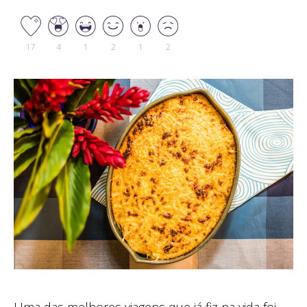
17
4
1
2
1
2
Uma das melhores viagens que já fiz na vida foi