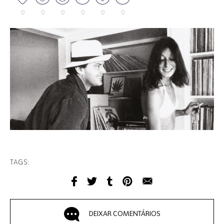
0
0
0
0
0
0
TAGS:
DEIXAR COMENTÁRIOS