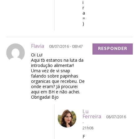
i
r
a
=
)
Flavia
08/07/2016 - 08h47
RESPONDER
Oi Lu!
Aqui tb estanos na luta da
introdução alimentar!
Uma vez de vi snap
falando sobre papinhas
organicas que recebeu. De
onde eram? Já procurei
aqui em BH e não achei.
Obrigada! Bjo
Lu
Ferreira
08/07/2016
-
21h08
F