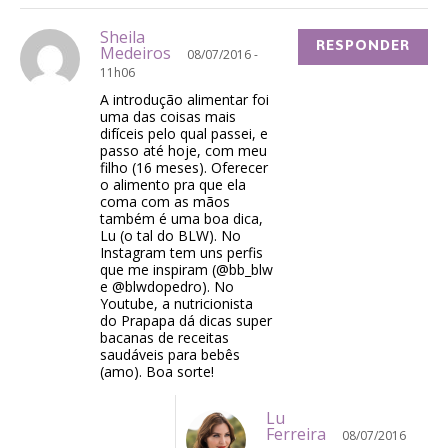
Sheila
RESPONDER
Medeiros
08/07/2016 -
11h06
A introdução alimentar foi
uma das coisas mais
difíceis pelo qual passei, e
passo até hoje, com meu
filho (16 meses). Oferecer
o alimento pra que ela
coma com as mãos
também é uma boa dica,
Lu (o tal do BLW). No
Instagram tem uns perfis
que me inspiram (@bb_blw
e @blwdopedro). No
Youtube, a nutricionista
do Prapapa dá dicas super
bacanas de receitas
saudáveis para bebês
(amo). Boa sorte!
Lu
Ferreira
08/07/2016