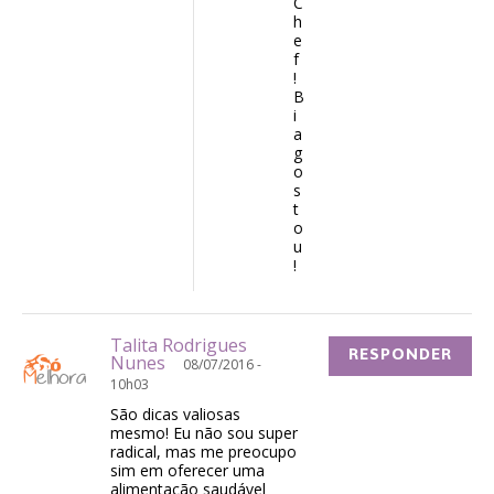
C
h
e
f
!
B
i
a
g
o
s
t
o
u
!
Talita Rodrigues
RESPONDER
Nunes
08/07/2016 -
10h03
São dicas valiosas
mesmo! Eu não sou super
radical, mas me preocupo
sim em oferecer uma
alimentação saudável