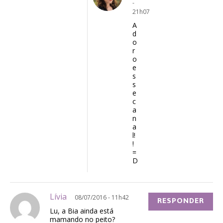
-
21h07
A
d
o
r
o
e
s
s
e
c
a
n
a
l!
!
=
D
Lívia
08/07/2016 - 11h42
RESPONDER
Lu, a Bia ainda está
mamando no peito?