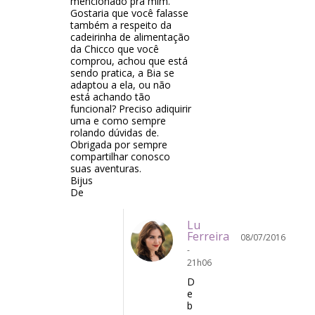
mencionado pra mim.
Gostaria que você falasse
também a respeito da
cadeirinha de alimentação
da Chicco que você
comprou, achou que está
sendo pratica, a Bia se
adaptou a ela, ou não
está achando tão
funcional? Preciso adiquirir
uma e como sempre
rolando dúvidas de.
Obrigada por sempre
compartilhar conosco
suas aventuras.
Bijus
De
Lu
Ferreira
08/07/2016
-
21h06
D
e
b