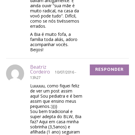
davam antigamente. E
ainda ouvir “sua mãe é
muito radical, na casa da
vovó pode tudo”. Difícil,
como se nós tivéssemos
errados.
A Bia é muito fofa, a
família toda aliás, adoro
acompanhar vocês.
Beijos!
Beatriz
RESPONDER
Cordeiro
10/07/2016 -
13h27
Luuuuu, como fiquei feliz
de ver um post assim
aqui! Sou pediatra e é bem
assim que ensino meus
pequenos.:))))
Sou bem tradicional e
super adepta do BLW, Bia
faz? Aqui em casa minha
sobrinha (3,5anos) e
afilhada (1 ano) seguiram