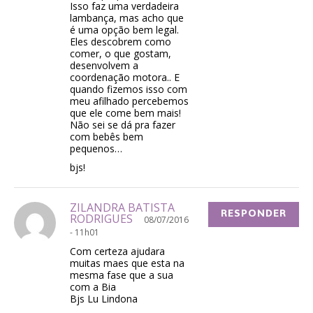
Isso faz uma verdadeira
lambança, mas acho que
é uma opção bem legal.
Eles descobrem como
comer, o que gostam,
desenvolvem a
coordenação motora.. E
quando fizemos isso com
meu afilhado percebemos
que ele come bem mais!
Não sei se dá pra fazer
com bebês bem
pequenos…
bjs!
ZILANDRA BATISTA
RESPONDER
RODRIGUES
08/07/2016
- 11h01
Com certeza ajudara
muitas maes que esta na
mesma fase que a sua
com a Bia
Bjs Lu Lindona