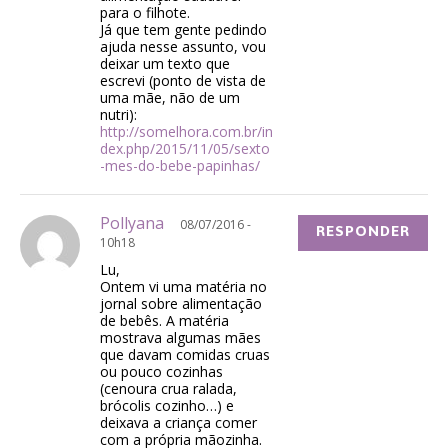
para o filhote.
Já que tem gente pedindo
ajuda nesse assunto, vou
deixar um texto que
escrevi (ponto de vista de
uma mãe, não de um
nutri):
http://somelhora.com.br/in
dex.php/2015/11/05/sexto
-mes-do-bebe-papinhas/
Pollyana
08/07/2016 -
RESPONDER
10h18
Lu,
Ontem vi uma matéria no
jornal sobre alimentação
de bebês. A matéria
mostrava algumas mães
que davam comidas cruas
ou pouco cozinhas
(cenoura crua ralada,
brócolis cozinho…) e
deixava a criança comer
com a própria mãozinha.