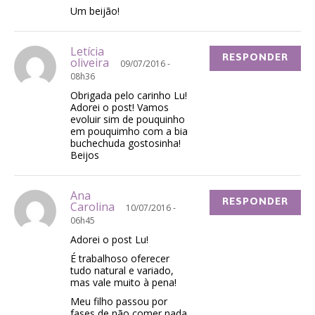
Um beijão!
Letícia
RESPONDER
oliveira
09/07/2016 -
08h36
Obrigada pelo carinho Lu!
Adorei o post! Vamos
evoluir sim de pouquinho
em pouquimho com a bia
buchechuda gostosinha!
Beijos
Ana
RESPONDER
Carolina
10/07/2016 -
06h45
Adorei o post Lu!
É trabalhoso oferecer
tudo natural e variado,
mas vale muito à pena!
Meu filho passou por
fases de não comer nada