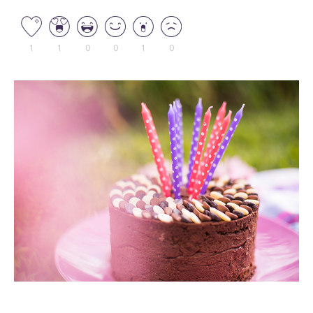
1
1
0
0
1
0