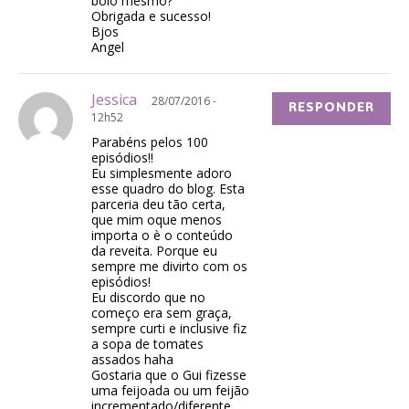
bolo mesmo?
Obrigada e sucesso!
Bjos
Angel
Jessica
28/07/2016 -
RESPONDER
12h52
Parabéns pelos 100
episódios!!
Eu simplesmente adoro
esse quadro do blog. Esta
parceria deu tão certa,
que mim oque menos
importa o è o conteúdo
da reveita. Porque eu
sempre me divirto com os
episódios!
Eu discordo que no
começo era sem graça,
sempre curti e inclusive fiz
a sopa de tomates
assados haha
Gostaria que o Gui fizesse
uma feijoada ou um feijão
incrementado/diferente,