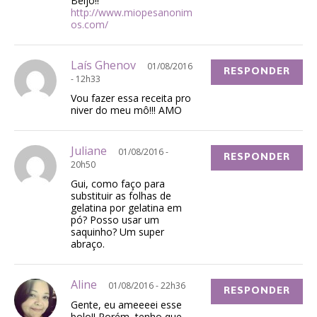
Beijo!!
http://www.miopesanonim
os.com/
Laís Ghenov
01/08/2016
RESPONDER
- 12h33
Vou fazer essa receita pro
niver do meu mô!!! AMO
Juliane
01/08/2016 -
RESPONDER
20h50
Gui, como faço para
substituir as folhas de
gelatina por gelatina em
pó? Posso usar um
saquinho? Um super
abraço.
Aline
01/08/2016 - 22h36
RESPONDER
Gente, eu ameeeei esse
bolo!! Porém, tenho que