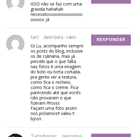
iSSO não se faz com uma
gravida hahahah
necessitooooooooooooo
ooooo já
taci
28/07/2016 - 14h51
RESPONDER
Oi Lu, acompanho sempre
os posts do blog, inclusive
os de culinária, mas já
percebi que o que falta
nas fotos é uma imagem
do bolo ou torta cortada,
pra gente ver a textura,
como fica o recheio,
como fica o creme. Fica
parecendo até que vocês
não provaram o que
fizeram !!!rssss
Façam uma foto assim
nos próximos!! valeu !!
bjoss
Tatinhapaz
29/07/2016 -