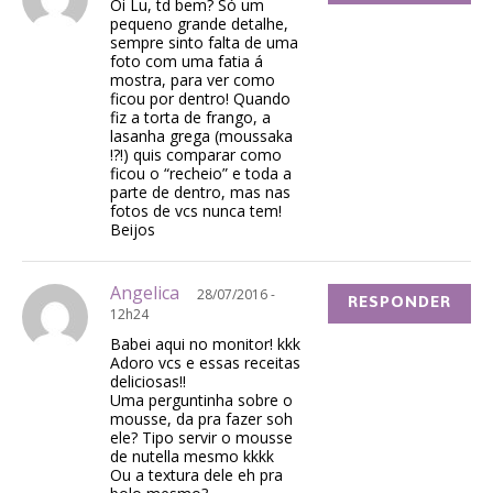
Oi Lu, td bem? Só um
pequeno grande detalhe,
sempre sinto falta de uma
foto com uma fatia á
mostra, para ver como
ficou por dentro! Quando
fiz a torta de frango, a
lasanha grega (moussaka
!?!) quis comparar como
ficou o “recheio” e toda a
parte de dentro, mas nas
fotos de vcs nunca tem!
Beijos
Angelica
28/07/2016 -
RESPONDER
12h24
Babei aqui no monitor! kkk
Adoro vcs e essas receitas
deliciosas!!
Uma perguntinha sobre o
mousse, da pra fazer soh
ele? Tipo servir o mousse
de nutella mesmo kkkk
Ou a textura dele eh pra