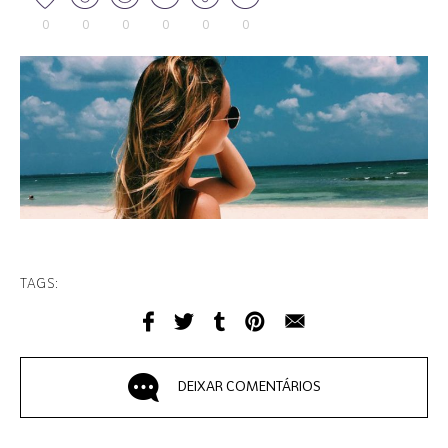
0
0
0
0
0
0
TAGS:
DEIXAR COMENTÁRIOS