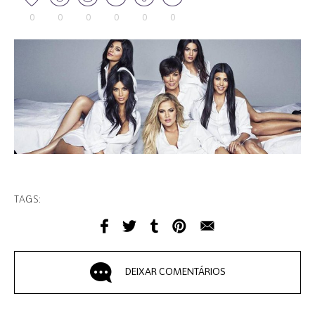
0
0
0
0
0
0
TAGS:
DEIXAR COMENTÁRIOS