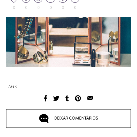
0
0
0
0
0
0
TAGS:
DEIXAR COMENTÁRIOS