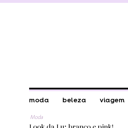
moda
beleza
viagem
Moda
Look da Lu: branco e pink!