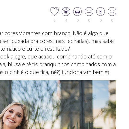
8
4
0
0
0
0
r cores vibrantes com branco. Não é algo que
 ser puxada pra cores mais fechadas), mas sabe
tomático e curte o resultado?
m look alegre, que acabou combinando até com o
saia, blusa e tênis branquinhos combinados com a
as o pink é o que fica, né?) funcionaram bem =)